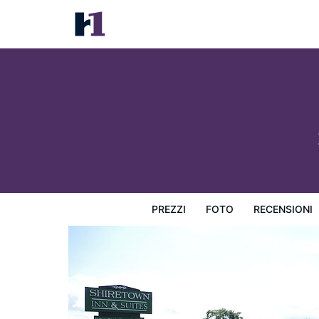
Shiretown Inn & Suites
Prezzi
Foto
Recensioni
Mappa
L'hotel e i suoi s
PREZZI
FOTO
RECENSIONI