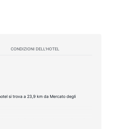
CONDIZIONI DELL'HOTEL
otel si trova a 23,9 km da Mercato degli
o ti consente di restare in contatto con il mondo,
lli. I comfort includono scrivanie e microonde,