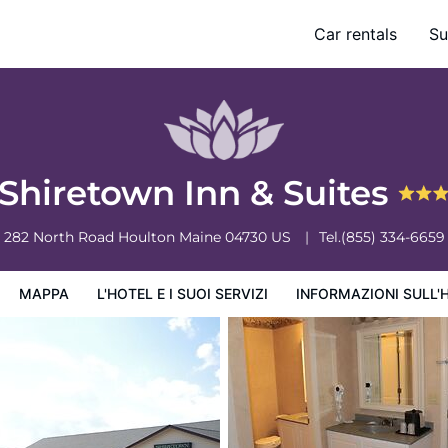
Car rentals
Su
ervizi
Informazioni sull'hotel
Condizioni dell'hotel
Shiretown Inn & Suites
282 North Road
Houlton
Maine
04730
US
Tel.
(855) 334-6659
MAPPA
L'HOTEL E I SUOI SERVIZI
INFORMAZIONI SULL'