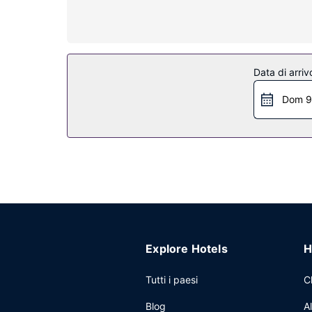
mentre le pulizie sono eseguite tutti i giorni.
Attrattive della proprietà
Avrai a disposizione utili servizi come il Wi-Fi gr
Ristorante
Data di arriv
Shiretown Inn & Suites vanta un buon ristorante
Dom 9
Altre attrattive
Potrai usufruire di un servizio lavanderia e un dis
Explore Hotels
H
Tutti i paesi
C
Blog
A