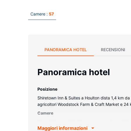
Camere :
57
PANORAMICA HOTEL
RECENSIONI
Panoramica hotel
Posizione
Shiretown Inn & Suites a Houlton dista 1,4 km da
agricoltori Woodstock Farm & Craft Market e 24 k
Camere
Rilassati in una delle 57 camere con aria condizion
Maggiori informazioni
mentre la TV con canali via cavo è l'ideale per c