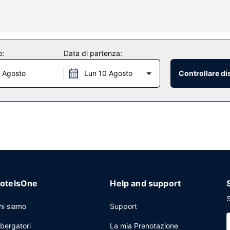
atuito, una TV nelle aree comuni e una sala ricevimenti.
o:
Data di partenza:
, Downunder Sports Pub.
 Agosto
Lun 10 Agosto
Controllare di
tributore automatico. Un motel offre 3 sale riunioni disponibili per even
otelsOne
Help and support
S
hi siamo
Support
lbergatori
La mia Prenotazione