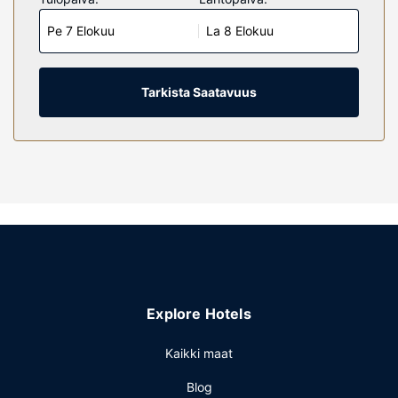
Varusteluun kuuluu pillowtop-patjallinen sänky.
Pe 7 Elokuu
La 8 Elokuu
Mukavuuksiin kuuluu satelliittikanavat sekä ilmainen
langaton internetyhteys. Huoneissa on oma kylpyhuone, ja
sen varusteluun kuuluu suihku, sadesuihkupää ja
hiustenkuivaaja.
Tarkista Saatavuus
Kiinteistön miellyttävyys
Seuraavat palvelut ovat saatavilla: ympäri vuorokauden
auki oleva kuntokeskus, ilmainen langaton internetyhteys
ja myyntiautomaatti.
Muut mukavuudet
Käytössäsi on tietokonepiste, express-uloskirjautuminen ja
ympäri vuorokauden auki oleva vastaanotto.
Explore Hotels
Kaikki maat
Blog