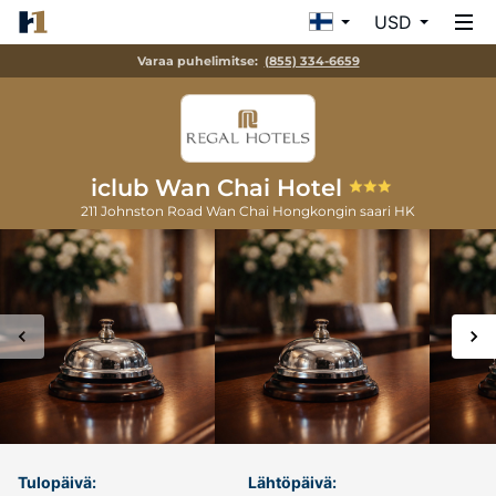
USD
Varaa puhelimitse:
(855) 334-6659
iclub Wan Chai Hotel
211 Johnston Road Wan Chai
Hongkongin saari
HK
Tulopäivä:
Lähtöpäivä: