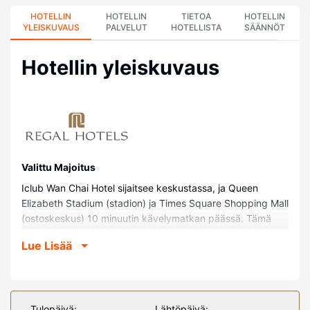
HOTELLIN
HOTELLIN
TIETOA
HOTELLIN
YLEISKUVAUS
PALVELUT
HOTELLISTA
SÄÄNNÖT
Hotellin yleiskuvaus
Valittu Majoitus
Iclub Wan Chai Hotel sijaitsee keskustassa, ja Queen
Elizabeth Stadium (stadion) ja Times Square Shopping Mall
(ostoskeskus) 10 minuutin kävelymatkan päässä. Tämä
hotelli sijaitsee 1,3 km:n päässä kohteesta Happy Valley
Lue Lisää
Racecourse ja 1,4 km:n päässä kohteesta Hongkongin
konferenssi- ja messukeskus.
Huoneet
Kaikissa 99 huoneessa on ilmastointi ja LCD-televisio.
Tulopäivä:
Lähtöpäivä: