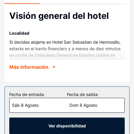
Visión general del hotel
Localidad
Si decides alojarte en Hotel San Sebastian de Hermosillo,
estarás en el barrio financiero y a menos de diez minutos
en coche de Consulado General de Estados Unidos en
Hermosillo y Centro de exposiciones Expo Ganadera de
Más información
Sonora. Además, este hotel se encuentra a 2,1 km de
Centro comercial Patio Hermosillo y a 2,6 km de Centro
Ecológico de Sonora.
Habitaciones
Fecha de entrada:
Fecha de salida:
Te sentirás como en tu propia casa en cualquiera de las
Sáb 8 Agosto
Dom 9 Agosto
170 habitaciones con aire acondicionado. La conexión wifi
gratis te mantendrá en contacto con los tuyos. Además,
podrás disfrutar de canales por cable. El baño privado con
bañera o ducha está provisto de artículos de higiene
Ver disponibilidad
personal gratuitos y secadores de pelo. Entre las