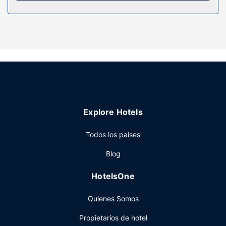
comodidades, se incluyen caja fuerte y escritorio, además
de un servicio de limpieza disponible todos los días.
Servicios hotel
No te pierdas las instalaciones recreativas a tu disposición,
que incluyen una piscina al aire libre y gimnasio.
Encontrarás también conexión a Internet wifi gratis,
servicio de celebración de bodas y un salón de eventos.
Restaurante
Explore Hotels
San Sebastian, un restaurante especializado en cocina
internacional, te lo pone fácil para almorzar o cenar,
Todos los paises
aunque también puedes aprovechar el servicio de
habitaciones con horario limitado. Qué mejor forma de
Blog
acabar el día que con una bebida en el bar o lounge. Se
ofrece un desayuno bufé todos los días de 06:00 a 11:30
HotelsOne
con un coste adicional.
Otros servicios
Quienes Somos
Tendrás un centro de negocios, un servicio de recepción
Propietarios de hotel
las 24 horas y consigna de equipaje a tu disposición. Las