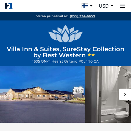
USD
Varaa puhelimitse:
(855) 334-6659
Villa Inn & Suites, SureStay Collection
by Best Western
1605 ON-11
Hearst
Ontario
P0L 1N0
CA