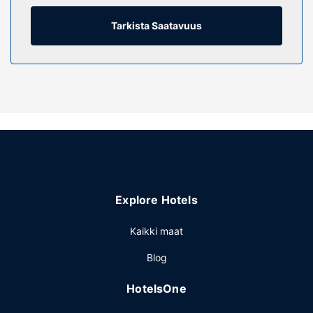
hygieniatuotteet. Varusteluun kuuluu työpöytä,
kahvin-/vedenkeitin ja puhelin (ilmaiset paikallispuhelut).
Tarkista Saatavuus
Kiinteistön miellyttävyys
Hotellin tarjoamiin harrastuksiin/mukavuuksiin kuuluu sauna
ja kuntokeskus. Tämän art deco -tyylisen hotellin
palveluihin kuuluu myös ilmainen langaton internetyhteys,
takka aulassa ja grilli.
Ravintola
Villa Inn & Suites, SureStay Collection by Best Western
tarjoaa asiakkailleen myymälän. Ilmainen
itsepalveluaamiainen tarjoillaan päivittäin klo 6.00–9.30.
Explore Hotels
Muut mukavuudet
Käytössäsi on ilmaiset sanomalehdet aulassa,
Kaikki maat
matkatavarasäilytys ja pyykinpesutilat. Palveluihin kuuluu
Blog
ilmainen pysäköinti.
HotelsOne