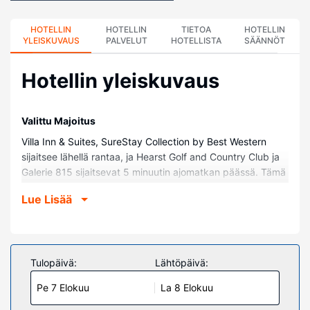
HOTELLIN
HOTELLIN
TIETOA
HOTELLIN
YLEISKUVAUS
PALVELUT
HOTELLISTA
SÄÄNNÖT
Hotellin yleiskuvaus
Valittu Majoitus
Villa Inn & Suites, SureStay Collection by Best Western
sijaitsee lähellä rantaa, ja Hearst Golf and Country Club ja
Galerie 815 sijaitsevat 5 minuutin ajomatkan päässä. Tämä
hotelli sijaitsee kohteen Fushimi Lake Provincial Park
Lue Lisää
alueella.
Huoneet
Kaikkien 60 huoneen varusteluun kuuluu mikroaaltouuni ja
taulutelevisio. Mukavuuksiin kuuluu kaapelikanavat sekä
Tulopäivä:
Lähtöpäivä:
ilmainen langaton internetyhteys. Huoneissa on oma
Pe 7 Elokuu
La 8 Elokuu
kylpyhuone, ja sen varusteluun kuuluu suihkun ja
kylpyammeen yhdistelmä, syvä kylpyamme ja ilmaiset