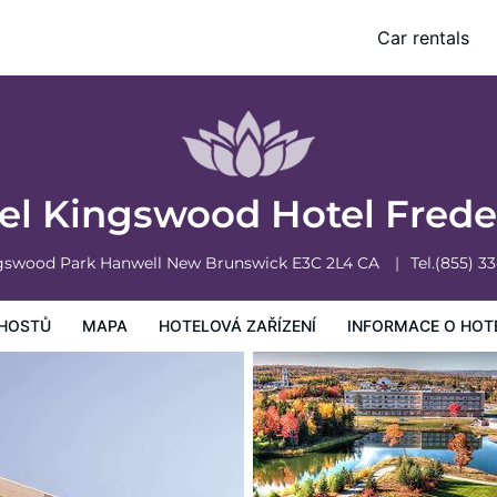
ton, NB
Car rentals
vá zařízení
Informace o hotelu
Všeobecné podmínky hotelu
el Kingswood Hotel Frede
ngswood Park
Hanwell
New Brunswick
E3C 2L4
CA
Tel.
(855) 3
HOSTŮ
MAPA
HOTELOVÁ ZAŘÍZENÍ
INFORMACE O HOT