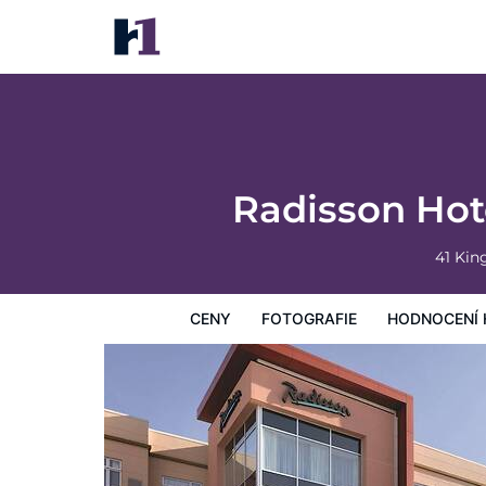
Radisson Hotel Kingswood Hotel Frederic
Ceny
Fotografie
Hodnocení hostů
Mapa
Hotelo
Radisson Hot
41 Ki
CENY
FOTOGRAFIE
HODNOCENÍ 