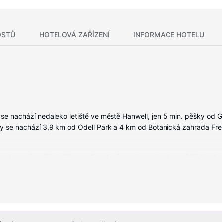
OSTŮ
HOTELOVÁ ZAŘÍZENÍ
INFORMACE HOTELU
se nachází nedaleko letiště ve městě Hanwell, jen 5 min. pěšky od 
ny se nachází 3,9 km od Odell Park a 4 km od Botanická zahrada Fre
 vybavení patří lednička a mikrovlnná trouba, se budete cítit jako d
ou (50 palcová), která nabízí kabelové kanály, dobrou zábavu. K vy
: vestavěný trezor, psací stůl a telefon (místními hovory zdarma).
ch rekreačních zařízení, mezi něž patří fitness centrum s nepřetržit
služby a místnost s herními automaty.