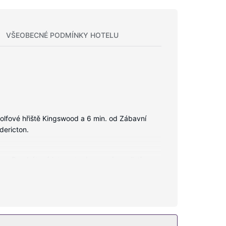
VŠEOBECNÉ PODMÍNKY HOTELU
Golfové hřiště Kingswood a 6 min. od Zábavní
dericton.
oma. Bezdrátový internet zdarma vám zajistí
bavení koupelen patří toaletní potřeby zdarma a
ým provozem. Součástí vybavení jsou také