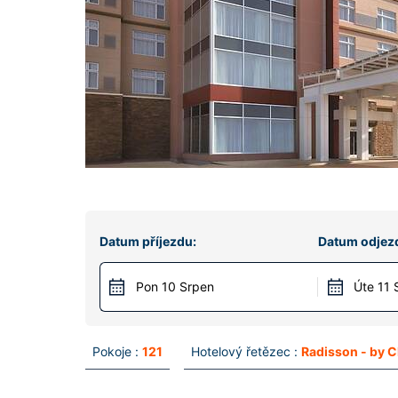
Datum příjezdu:
Datum odjez
Pon 10 Srpen
Úte 11 
Pokoje :
121
Hotelový řetězec :
Radisson - by C