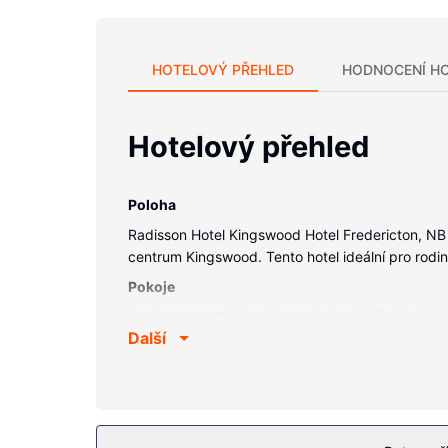
HOTELOVÝ PŘEHLED
HODNOCENÍ H
Hotelový přehled
Poloha
Radisson Hotel Kingswood Hotel Fredericton, NB 
centrum Kingswood. Tento hotel ideální pro rodi
Pokoje
V jednom z 121 klimatizovaných pokojů, k jejichž
Další
spojení se světem a televize s plochou obrazovk
vysoušeč vlasů. Další užitečné vybavení a služby
Vybavení nemovitosti
Kromě golfového hřiště můžete využít řadu další
bezdrátový internet zdarma, rozšířené recepční 