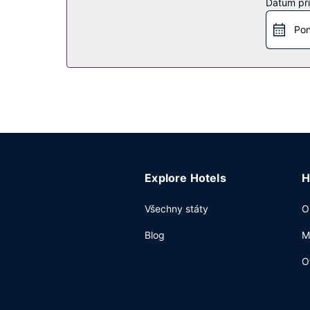
Datum pří
Restaurace
Pon
Když dostanete v hotelu hlad, navštivte restaur
využít pokojovou službu s omezeným provozem. C
10:00 za příplatek bufetovou snídani.
Další vybavení
Hostům jsou k dispozici business centrum s nep
akci? V tomto hotelu můžete využít konferenční p
samostatné parkování zdarma.
Explore Hotels
H
Všechny státy
O
Blog
M
O