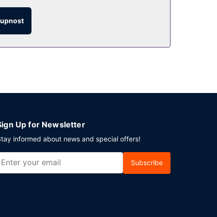
tupnost
vení si můžete zakoupit také v kavárně nebo
ivte bar/salonek. Hotel podává denně od 6:00 do
 Hodláte uspořádat obchodní nebo společenskou
sti). Přímo v areálu je hostům k dispozici
Sign Up for Newsletter
tay informed about news and special offers!
Subscribe