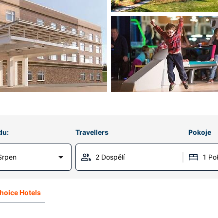
du:
Travellers
Pokoje
Srpen
2 Dospělí
1 Po
hoice Hotels