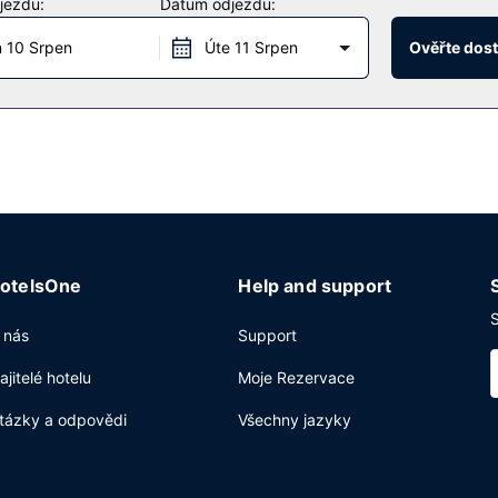
jezdu:
Datum odjezdu:
 10 Srpen
Úte 11 Srpen
Ověřte dos
aci Kingswood Bistro & Brew, kde se podává oběd a večeře. Občerst
hcete-li svůj rušný den zakončit u svého oblíbeného nápoje, navšt
řetržitým provozem, auto s řidičem a zapůjčení novin ve vestibulu.
2
rostory o velikosti 93 m
(mj. konferenční prostory a zasedací místno
otelsOne
Help and support
S
 nás
Support
ajitelé hotelu
Moje Rezervace
tázky a odpovědi
Všechny jazyky