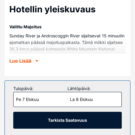
Hotellin yleiskuvaus
Valittu Majoitus
Sunday River ja Androscoggin River sijaitsevat 15 minuutin
ajomatkan päässä majoituspaikasta. Tämä mökki sijaitsee
26,3 km:n päässä kohteesta White Mountain National
Forest ja 2,1 km:n päässä kohteesta Howard Pond.
Lue Lisää
Huoneet
Tämä mökki tarjoaa käyttöösi keittiön, jossa on uuni ja liesi.
Mukavuuksiin kuuluu mikroaaltouuni ja
kahvin-/vedenkeitin.
Tulopäivä:
Lähtöpäivä:
Kiinteistön miellyttävyys
Pe 7 Elokuu
La 8 Elokuu
Seuraavat palvelut ovat saatavilla: ilmainen langaton
internetyhteys ja grilli.
Tarkista Saatavuus
Muut mukavuudet
Palveluihin kuuluu ilmainen pysäköinti.