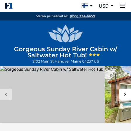
USD
Varaa puhelimitse:
(855) 334-6659
Gorgeous Sunday River Cabin w/
Saltwater Hot Tub!
2102 Main St
Hanover
Maine
04237
US