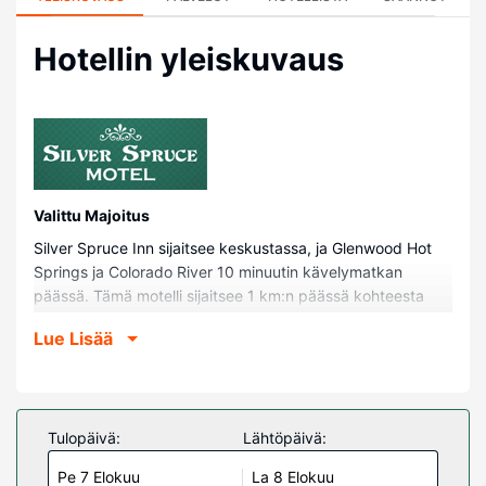
Hotellin yleiskuvaus
Valittu Majoitus
Silver Spruce Inn sijaitsee keskustassa, ja Glenwood Hot
Springs ja Colorado River 10 minuutin kävelymatkan
päässä. Tämä motelli sijaitsee 1 km:n päässä kohteesta
Iron Mountain Hot Springs ja 0,8 km:n päässä kohteesta
Lue Lisää
Glenwood Springs Center For The Arts.
Huoneet
Kaikissa 92 huoneessa on ilmastointi, jääkaappi sekä
mikroaaltouuni. Mukavuuksiin kuuluu kaapelikanavat sekä
Tulopäivä:
Lähtöpäivä:
ilmainen langaton internetyhteys. Kylpyhuoneesta löytyy
Pe 7 Elokuu
La 8 Elokuu
suihkun ja kylpyammeen yhdistelmä, ilmaiset