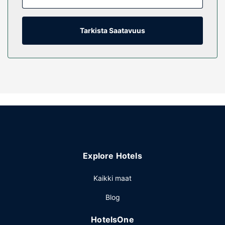
hygieniatuotteet ja hiustenkuivaaja. Varusteluun kuuluu
työpöytä, ilmaiset sanomalehdet ja puhelin (ilmaiset
paikallispuhelut).
Tarkista Saatavuus
Kiinteistön miellyttävyys
Hyödynnä terassi, puutarha ja ilmainen langaton
internetyhteys. Tämän motellin palveluihin kuuluu takka
aulassa, piknikalue ja grilli.
Ravintola
Ilmainen mukaan otettava aamiainen tarjoillaan päivittäin
klo 6.00–9.00.
Muut mukavuudet
Käytössäsi on express-uloskirjautuminen, ilmaiset
Explore Hotels
sanomalehdet aulassa ja ympäri vuorokauden auki oleva
vastaanotto. Tämä motelli tarjoaa asiakkailleen 130
Kaikki maat
neliömetriä kokoustiloja, joihin kuuluu konferenssitila ja
Blog
kokoushuone. Palveluihin kuuluu ilmainen pysäköinti.
HotelsOne