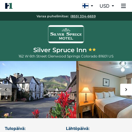
USD
Varaa puhelimitse:
(855) 334-6659
Silver Spruce Inn
162 W 6th Street
Glenwood Springs
Colorado
81601
US
Tulopäivä:
Lähtöpäivä: