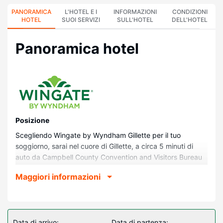
PANORAMICA
L'HOTEL E I
INFORMAZIONI
CONDIZIONI
HOTEL
SUOI SERVIZI
SULL'HOTEL
DELL'HOTEL
Panoramica hotel
Posizione
Scegliendo Wingate by Wyndham Gillette per il tuo
soggiorno, sarai nel cuore di Gillette, a circa 5 minuti di
auto da Campbell County Convention and Visitors Bureau
e Gillette Country Club. Questo hotel si trova a 3,7 km da
Maggiori informazioni
AVA Community Art Center e 3,7 km da Bicentennial Park.
Camere
Rilassati in una delle 84 camere della struttura, complete di
frigorifero e TV a schermo piatto. La connessione Internet
Data di arrivo:
Data di partenza: