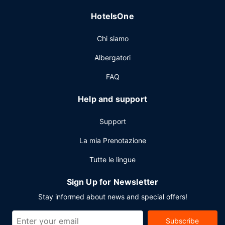
Altre attrattive
HotelsOne
Potrai usufruire di un business center, check-out veloce e
quotidiani gratuiti nella hall. Stai pianificando un evento a
Chi siamo
Gillette? Presso un hotel avrai a disposizione 70 metri
quadrati di spazio con un centro congressi e sale riunioni. Il
Albergatori
un parcheggio gratuito è disponibile in loco.
FAQ
Help and support
Support
La mia Prenotazione
Tutte le lingue
Sign Up for Newsletter
Stay informed about news and special offers!
Subscribe