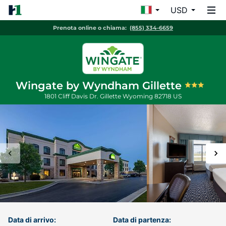
USD
Prenota online o chiama:
(855) 334-6659
Wingate by Wyndham Gillette
1801 Cliff Davis Dr.
Gillette
Wyoming
82718
US
Data di arrivo:
Data di partenza: