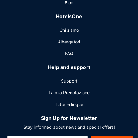
Blog
Altre attrattive
HotelsOne
Potrai usufruire di un business center, quotidiani gratuiti
nella hall e un pratico servizio di lavanderia e lavaggio a
Chi siamo
secco. Stai pianificando un evento a Garudeshwar? Presso
un hotel avrai a disposizione 43 metri quadrati di spazio
Albergatori
con un'area per conferenze e una sala riunioni. Gli ospiti
potranno usufruire di un servizio navetta dalla stazione a
FAQ
pagamento e il un parcheggio gratuito è disponibile in
loco.
Help and support
Support
La mia Prenotazione
Tutte le lingue
Sign Up for Newsletter
Stay informed about news and special offers!