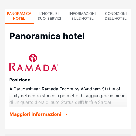
PANORAMICA
L'HOTEL E I
INFORMAZIONI
CONDIZIONI
HOTEL
SUOI SERVIZI
SULL'HOTEL
DELL'HOTEL
Panoramica hotel
Posizione
A Garudeshwar, Ramada Encore by Wyndham Statue of
Unity nel centro storico ti permette di raggiungere in meno
di un quarto d'ora di auto Statua dell’Unità e Sardar
Sarovar Dam. Questo hotel si trova a 11,4 km da Cactus
Maggiori informazioni
Garden.
Camere
Rilassati in una delle 54 camere con arredamento