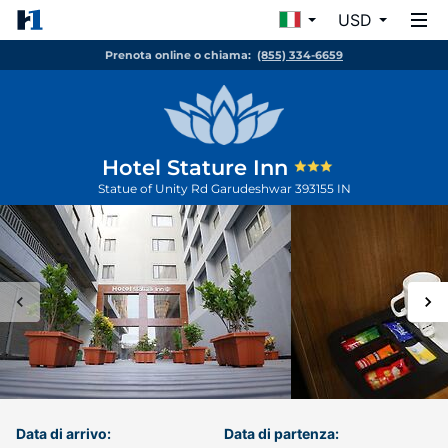
USD
Prenota online o chiama:
(855) 334-6659
Hotel Stature Inn
Statue of Unity Rd
Garudeshwar
393155
IN
Data di arrivo:
Data di partenza: