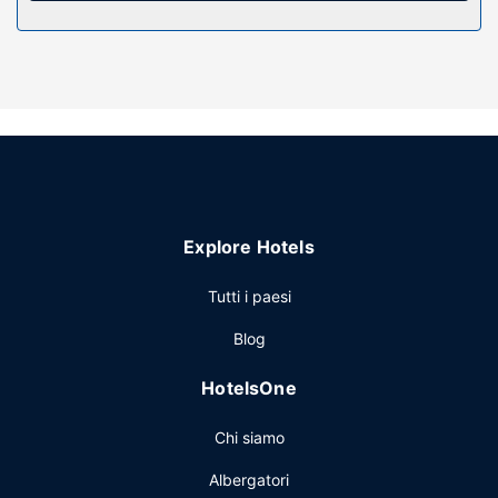
Attrattive della proprietà
Avrai a disposizone utili servizi come il Wi-Fi gratuito e una
sala ricevimenti.
Ristorante
Hotel Stature Inn ospita un ristorante. La colazione a buffet
è disponibile a pagamento tutti i giorni dalle ore 08:00 alle
ore 10:00.
Altre attrattive
Explore Hotels
Potrai usufruire di un business center, una reception aperta
24 ore su 24 e un servizio lavanderia. Il un parcheggio con
Tutti i paesi
servizio di ritiro e riconsegna auto gratuito è disponibile in
Blog
loco.
HotelsOne
Chi siamo
Albergatori