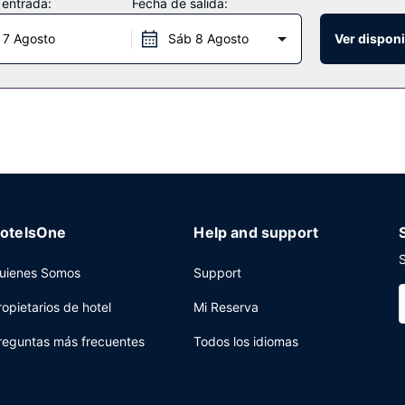
 entrada:
Fecha de salida:
 7 Agosto
Sáb 8 Agosto
Ver disponi
e este complejo turístico. No hay nada mejor para acabar el día que 
o bufé gratuito todos los días de 07:00 a 10:30.
as, un servicio de recepción las 24 horas y atención multilingüe a tu
otelsOne
Help and support
S
uienes Somos
Support
ropietarios de hotel
Mi Reserva
reguntas más frecuentes
Todos los idiomas