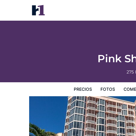
Pink Shell Beach Resort and Marina
Precios
Fotos
Comentarios
Mapa
Servicios
I
Pink S
275 
PRECIOS
FOTOS
COME