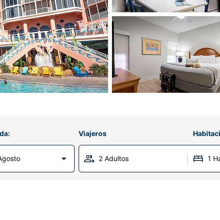
da:
Viajeros
Habitac
Agosto
2 Adultos
1 H