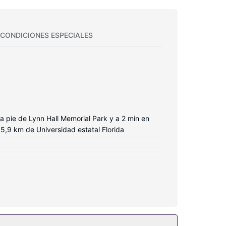
CONDICIONES ESPECIALES
 a pie de Lynn Hall Memorial Park y a 2 min en
,9 km de Universidad estatal Florida
ana. Las habitaciones disponen de terraza
personal gratuitos y secadores de pelo.
entre otras. Otros servicios de este complejo