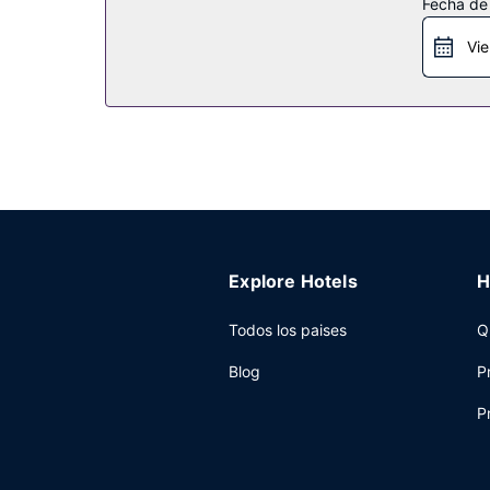
Fecha de
Restaurante
Vie
Come algo en Jack's, uno de los 3 restaurantes d
o el bar junto a la piscina. Se ofrece un desayun
Otros servicios
Tendrás un centro de negocios abierto las 24 hor
disponible.
Explore Hotels
H
Todos los paises
Q
Blog
P
P