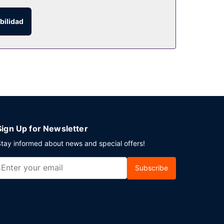
bilidad
una bebida en el bar o lounge, el bar en la playa
 disposición. Hay un aparcamiento limitado
Sign Up for Newsletter
tay informed about news and special offers!
Subscribe