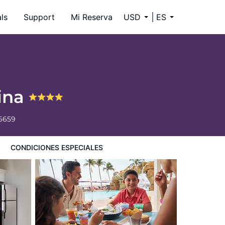
ls
Support
Mi Reserva
USD
ES
rina
-6659
CONDICIONES ESPECIALES