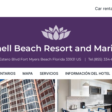
Car renta
nformación del hotel
Condiciones especiales
hell Beach Resort and Ma
Estero Blvd
Fort Myers Beach
Florida
33931
US
Tel.
(855) 334
NTARIOS
MAPA
SERVICIOS
INFORMACIÓN DEL HOTEL