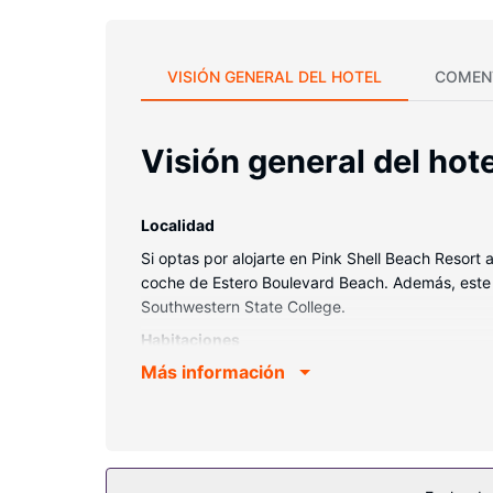
VISIÓN GENERAL DEL HOTEL
COMEN
Visión general del hote
Localidad
Si optas por alojarte en Pink Shell Beach Resort 
coche de Estero Boulevard Beach. Además, este 
Southwestern State College.
Habitaciones
Más información
Te sentirás como en tu propia casa en cualquiera
amueblada. Para los momentos de ocio, tienes una
Servicios hotel
Sumérgete en una de las 3 piscinas al aire libre 
incluyen una tienda de recuerdos, servicio de ce