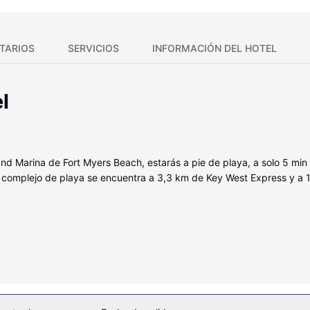
TARIOS
SERVICIOS
INFORMACIÓN DEL HOTEL
l
and Marina de Fort Myers Beach, estarás a pie de playa, a solo 5 min
complejo de playa se encuentra a 3,3 km de Key West Express y a 15
 de las 195 habitaciones con microondas y televisión de pantalla pl
 por cable. El cuarto de baño está provisto de artículos de higiene 
o disfruta de las demás instalaciones recreativas, como un gimnasio, 
lebración de bodas y aparcamiento para bicicletas.