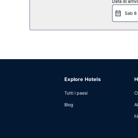
Altre attrattive
Data di arriv
Il un parcheggio gratuito è disponibile in loco.
Sab 8
Explore Hotels
H
Tutti i paesi
C
Blog
A
F