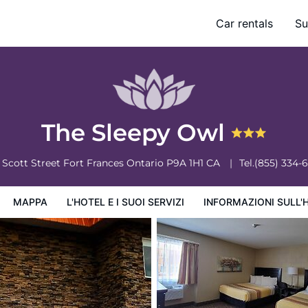
Car rentals
Su
ervizi
Informazioni sull'hotel
Condizioni dell'hotel
The Sleepy Owl
 Scott Street
Fort Frances
Ontario
P9A 1H1
CA
Tel.
(855) 334-
MAPPA
L'HOTEL E I SUOI SERVIZI
INFORMAZIONI SULL'