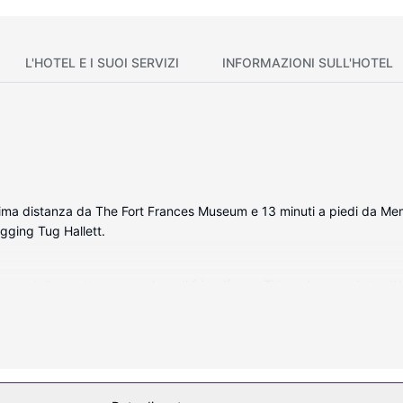
L'HOTEL E I SUOI SERVIZI
INFORMAZIONI SULL'HOTEL
ima distanza da The Fort Frances Museum e 13 minuti a piedi da Memo
gging Tug Hallett.
ata della struttura, complete di frigorifero e TV a schermo piatto. Il 
 l'ideale per concedersi un po' di svago. I bagni dispongono di combi
reparazione di caffè/tè.
uito e un caminetto nella hall.