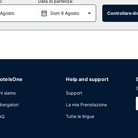
o:
Data di partenza:
 Agosto
Dom 9 Agosto
Controllare di
otelsOne
Help and support
S
hi siamo
Support
lbergatori
La mia Prenotazione
AQ
Tutte le lingue