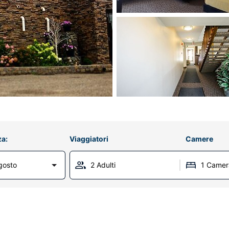
za:
Viaggiatori
Camere
gosto
2 Adulti
1 Camer