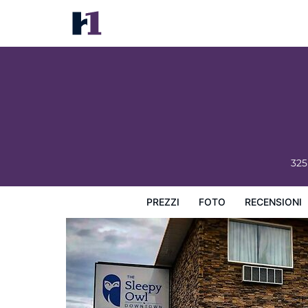
The Sleepy Owl
Prezzi
Foto
Recensioni
Mappa
L'hotel e i suoi s
325
PREZZI
FOTO
RECENSIONI