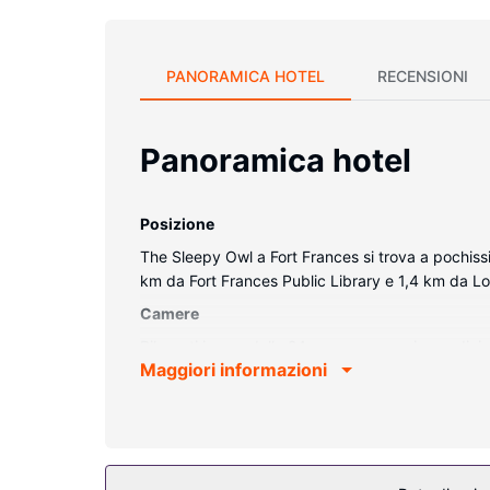
PANORAMICA HOTEL
RECENSIONI
Panoramica hotel
Posizione
The Sleepy Owl a Fort Frances si trova a pochiss
km da Fort Frances Public Library e 1,4 km da Lo
Camere
Rilassati in una delle 24 camere con aria condizion
Maggiori informazioni
con il mondo, mentre la TV con canali via cavo è
includono telefoni, scrivanie e accessori per la p
Attrattive della proprietà
Avrai a disposizone utili servizi come il Wi-Fi grat