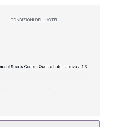
CONDIZIONI DELL'HOTEL
rial Sports Centre. Questo hotel si trova a 1,3
Wi-Fi gratuito ti consente di restare in contatto
nazione doccia/vasca e asciugacapelli. I comfort