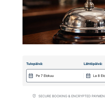
Tulopäivä:
Lähtöpäivä:
Pe 7 Elokuu
La 8 El
SECURE BOOKING & ENCRYPTED PAYMEN