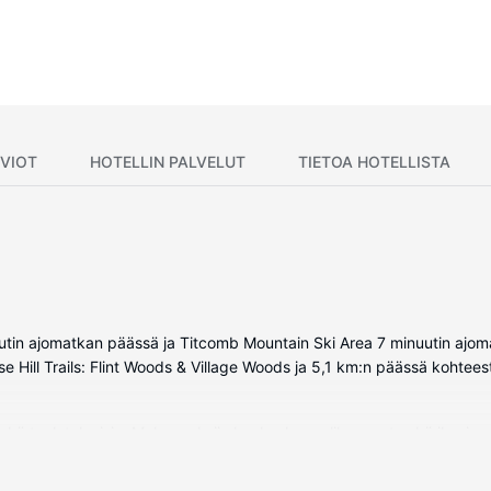
VIOT
HOTELLIN PALVELUT
TIETOA HOTELLISTA
nuutin ajomatkan päässä ja Titcomb Mountain Ski Area 7 minuutin ajo
 Hill Trails: Flint Woods & Village Woods ja 5,1 km:n päässä kohtees
sekä taulutelevisio. Mukavuuksiin kuuluu kaapelikanavat sekä ilmain
täin, ja silitysrauta/-lauta on saatavilla pyynnöstä.