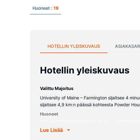
Huoneet :
19
HOTELLIN YLEISKUVAUS
ASIAKASAR
Hotellin yleiskuvaus
Valittu Majoitus
University of Maine – Farmington sijaitsee 4 mi
sijaitsee 4,9 km:n päässä kohteesta Powder House
Huoneet
Kaikissa 19 huoneessa on ilmastointi, jääkaappi 
Lue Lisää
muassa kahvin-/vedenkeitin. Huone siivotaan päivit
Kiinteistön miellyttävyys