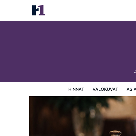
Mount Blue Motel
Hinnat
Valokuvat
Asiakasarviot
Kartta
Hotellin
HINNAT
VALOKUVAT
ASI