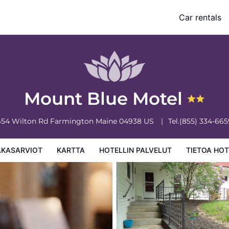
Car rentals
 palvelut
Tietoa hotellista
Hotellin säännöt
Mount Blue Motel
454 Wilton Rd
Farmington
Maine
04938
US
Tel.
(855) 334-665
AKASARVIOT
KARTTA
HOTELLIN PALVELUT
TIETOA HOT