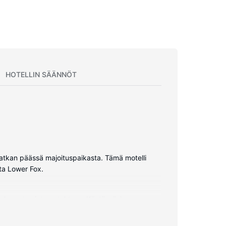
HOTELLIN SÄÄNNÖT
matkan päässä majoituspaikasta. Tämä motelli
ta Lower Fox.
en langaton internetyhteys. Käytössäsi on muun