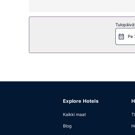
Käytössäsi on puutarha sekä ilmainen langaton in
Ravintola
Tulopäivä
Ilmainen mannermainen aamiainen tarjoillaan viik
Muut mukavuudet
Pe 
Käytössäsi on pyykinpesutilat ja myyntiautomaatti
Explore Hotels
H
Kaikki maat
T
Blog
H