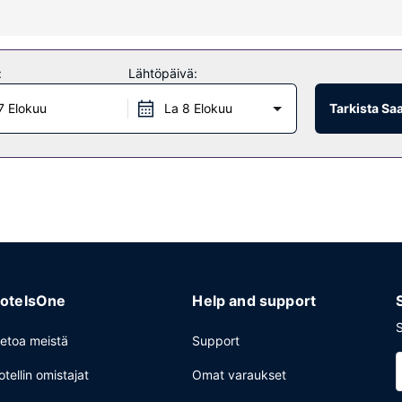
ternetyhteys ja piknikalue.
:
Lähtöpäivä:
onloppuisin klo 8.00–10.00.
7 Elokuu
La 8 Elokuu
Tarkista Sa
. Palveluihin kuuluu ilmainen pysäköinti.
otelsOne
Help and support
S
ietoa meistä
Support
otellin omistajat
Omat varaukset