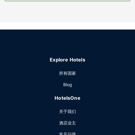
餐厅
包含免费的欧式早餐。
其他设施
特色服务/设施包括免费高速有线上网、24 小时前台服务和多
语言服务。酒店提供免费自助停车。
Explore Hotels
所有国家
Blog
HotelsOne
关于我们
酒店业主
常见问题