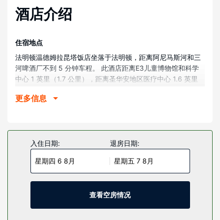
酒店介绍
住宿地点
法明顿温德姆拉昆塔饭店坐落于法明顿，距离阿尼马斯河和三
河啤酒厂不到 5 分钟车程。 此酒店距离E3儿童博物馆和科学
中心 1 英里（1.7 公里），距离圣华安地区医疗中心 1.6 英里
（2.6 公里）。
更多信息
客房
有 107 间空调客房提供平板电视；您定能在旅途中找到家的舒
适。免费提供有线和无线上网；同时，游戏机和卫星频道可满
足您的娱乐需求。配备淋浴/盆浴组合的私人浴室提供免费洗浴
入住日期:
退房日期:
用品和吹风机。便利设施包括书桌和茶具/咖啡用具；而且按要
星期四 6 8月
星期五 7 8月
求提供提供客房服务。
物业设施
您可充分利用季节性开放的室外游泳池等度假设施，此外还有
查看空房情况
免费 WiFi和公共区电视等。此酒店还提供野餐区、烧烤炉和自
动售货机。