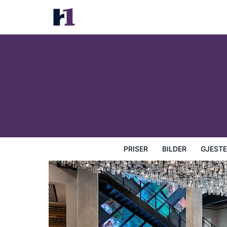
The Gordon Hotel
Priser
Bilder
Gjesteanmeldelser
Kart
Hotellfasil
PRISER
BILDER
GJEST