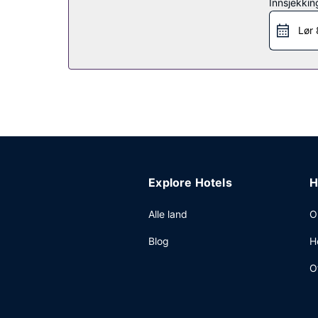
Restaurant
Innsjekkin
Spis deg god og mett i en av dette hotellets 2 re
Lør 
Andre fasiliteter
Gjester har tilgang til blant annet et forretnings
eventer. Gjestene tilbys buss til og fra flyplasse
Explore Hotels
H
Alle land
O
Blog
H
O