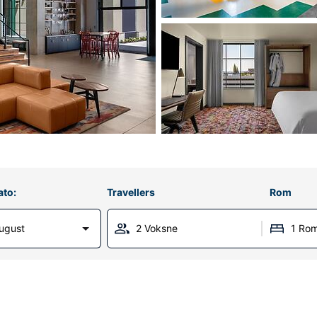
ato:
Travellers
Rom
ugust
2 Voksne
1 Ro