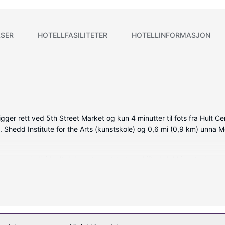
SER
HOTELLFASILITETER
HOTELLINFORMASJON
er rett ved 5th Street Market og kun 4 minutter til fots fra Hult Cen
. Shedd Institute for the Arts (kunstskole) og 0,6 mi (0,9 km) unna 
, som er individuelt dekorert og utstyrt med iPod-dokkingstasjon 
d wi-fi (inkludert) på rommet, og underholdningen er sikret med di
 og kan nyte utsikten fra en terrasse.