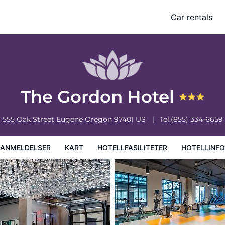
Car rentals
iteter
Hotellinformasjon
Hotellregler
The Gordon Hotel
555 Oak Street
Eugene
Oregon
97401
US
Tel.
(855) 334-6659
EANMELDELSER
KART
HOTELLFASILITETER
HOTELLINF