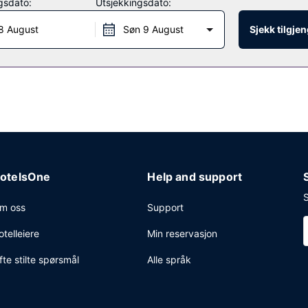
gsdato:
Utsjekkingsdato:
stauranter. Koble av med noe godt å drikke i en av stedets 3 barer/l
8 August
Søn 9 August
Sjekk tilgje
senter, renseri-/vaskeritjenester og en døgnåpen resepsjon. Dette hotel
n på forespørsel uten ekstra kostnad .
otelsOne
Help and support
S
m oss
Support
otelleiere
Min reservasjon
fte stilte spørsmål
Alle språk