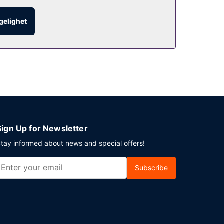
ounger.
ngelighet
let tilbyr 3 møtelokaler for ulike typer møter og
Sign Up for Newsletter
tay informed about news and special offers!
Subscribe