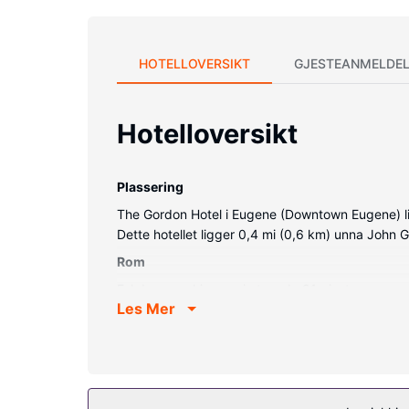
HOTELLOVERSIKT
GJESTEANMELDEL
Hotelloversikt
Plassering
The Gordon Hotel i Eugene (Downtown Eugene) ligg
Dette hotellet ligger 0,4 mi (0,6 km) unna John G
Rom
Føl deg som hjemme i et av de 81 gjesterommene
Les Mer
egyptisk bomull. Du kan holde deg oppdatert me
eller dusj, designertoalettartikler og badekåper.
Fasiliteter på eiendommen
Du tilbys blant annet et døgnåpent treningssenter