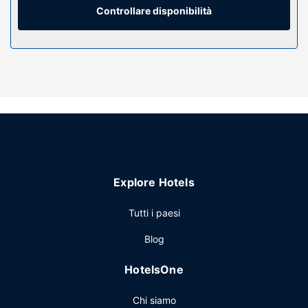
Controllare disponibilità
Attrattive della proprietà
Avrai a disposizione molti servizi ricreativi, tra cui un
servizio di noleggio biciclette, nonché una terrazza e un
giardino da dove potrai ammirare il paesaggio. Questo
hotel in stile barocco dispone, inoltre, di il Wi-Fi gratuito,
servizi per matrimoni e una sala da ballo.
Ristorante
Prova le specialità di Restaurant du Château, il ristorante di
un hotel, o richiedi il comodo servizio in camera con orario
limitato. Concludi la giornata in bellezza con il tuo drink
Explore Hotels
preferito! Presso questa struttura troverai un bar/lounge
davvero fantastico. La colazione a buffet è disponibile a
Tutti i paesi
pagamento tutti i giorni dalle ore 07:00 alle ore 10:00.
Altre attrattive
Blog
Potrai usufruire di personale poliglotta e ascensore. Stai
HotelsOne
pianificando un evento a Ermenonville? Presso un hotel
avrai a disposizione 170 metri quadrati di spazio con
Chi siamo
un'area per conferenze e 7 sale riunioni. Il un parcheggio