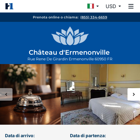
USD
Prenota online o chiama:
(855) 334-6659
Château d'Ermenonville
Rue Rene De Girardin
Ermenonville
60950
FR
Data di arrivo:
Data di partenza: