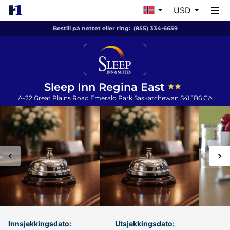
USD
Bestill på nettet eller ring:
(855) 334-6659
Sleep Inn Regina East
A-22 Great Plains Road
Emerald Park
Saskatchewan
S4L1B6
CA
Innsjekkingsdato:
Utsjekkingsdato: