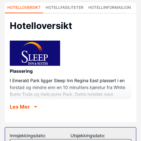
HOTELLOVERSIKT
HOTELLFASILITETER
HOTELLINFORMASJON
HO
Hotelloversikt
Plassering
I Emerald Park ligger Sleep Inn Regina East plassert i en
forstad og mindre enn en 10 minutters kjøretur fra White
Butte Trails og Helicopter Park. Dette hotellet med
golfmuligheter ligger 10,9 mi (17,5 km) unna Mosaic
Les Mer
Stadium at Taylor Field (stadion) og 12,8 mi (20,6 km)
unna RCMP kulturarvssenter.
Rom
Føl deg som hjemme i et av de 73 gjesterommene, som har
Innsjekkingsdato:
Utsjekkingsdato:
kjøleskap og Flatskjerm-TV. Rommet har seng med