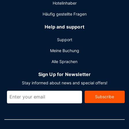
Hotelinhaber
Zum Angebot gehören ein kostenloser Internetzugang per
Kabel, ein rund um die Uhr geöffnetes Businesscenter und
Häufig gestellte Fragen
ein Limousinenservice. Wenn du eine Veranstaltung in
Düsseldorf planst, ist dieses Hotel eine gute Wahl, denn zu
Help and support
den 9150 Quadratfuß (850 Quadratmeter) großen
Veranstaltungsräumlichkeiten zählen ein Konferenzzentrum
Support
und Tagungsräume. Vor Ort gibt es Folgendes: Parken
ohne Service (kostenpflichtig).
Meine Buchung
Alle Sprachen
Sign Up for Newsletter
Stay informed about news and special offers!
Subscribe