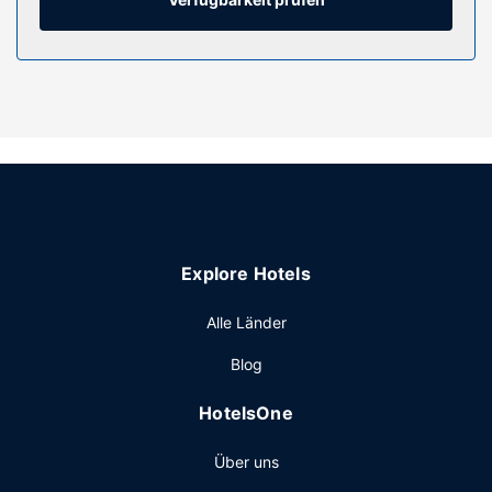
in Laptop-Größe und Schreibtische.
Ausstattung der Anlage
Entspann dich im Wellnessbereich, der Massagen,
Körperbehandlungen und Gesichtsbehandlungen bietet.
Für deine Freizeit bieten sich folgende Einrichtungen an:
Whirlpool, Sauna und Fitnessbereich (rund um die Uhr
geöffnet). Zu den Highlights, die dieses Hotel bietet,
gehören zudem kostenloses WLAN, ein Concierge-Service
und Babysitting (gegen Gebühr). Ziele in der Umgebung
erreichst du mit dem kostenfreien Shuttle.
Explore Hotels
Restaurant
Alle Länder
Gönn dir einen Happen zu essen im DOX Restaurant & Bar,
einem ein Restaurant, das eine Bar/Lounge bietet, oder
Blog
bleib bequem auf deinem Zimmer und nutz den
Zimmerservice (rund um die Uhr). Gegen Gebühr wird
HotelsOne
täglich von 06:30 Uhr bis 10:30 Uhr ein Frühstücksbuffet
angeboten.
Über uns
Sonstige Einrichtungen