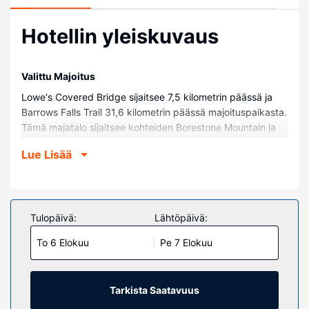
Hotellin yleiskuvaus
Valittu Majoitus
Lowe's Covered Bridge sijaitsee 7,5 kilometrin päässä ja
Barrows Falls Trail 31,6 kilometrin päässä majoituspaikasta.
Tämä majatalo sijaitsee kohteiden Borestone Mountain ja
Gulf Hagas alueella.
Lue Lisää
Huoneet
Kaikkien 7 huoneen varusteluun kuuluu taulutelevisio.
Mukavuuksiin kuuluu kaapelikanavat sekä ilmainen
langaton internetyhteys. Kylpyhuoneesta löytyy suihku,
Tulopäivä:
Lähtöpäivä:
designer-hygieniatuotteet ja hiustenkuivaaja. Huone
To 6 Elokuu
Pe 7 Elokuu
siivotaan pyynnöstä. Huoneissa on kahvin-/vedenkeitin ja
ilmainen pullovesi.
Kiinteistön miellyttävyys
Tarkista Saatavuus
Hyödynnä puutarha sekä ilmainen langaton internetyhteys.