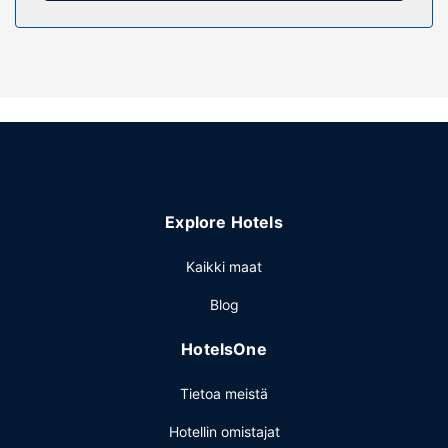
Ravintola
Maksullinen täysi aamiainen tarjotaan päivittäin klo 8.30–
9.00.
Muut mukavuudet
Vastaanotto on avoinna rajoitetusti. Palveluihin kuuluu
ilmainen pysäköinti.
Explore Hotels
Kaikki maat
Blog
HotelsOne
Tietoa meistä
Hotellin omistajat