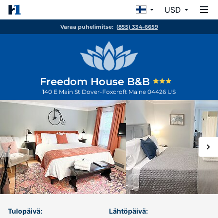
USD
Varaa puhelimitse:
(855) 334-6659
Freedom House B&B
140 E Main St
Dover-Foxcroft
Maine
04426
US
Tulopäivä:
Lähtöpäivä: