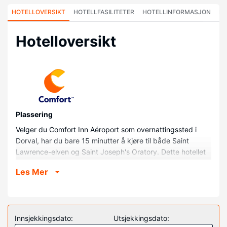
HOTELLOVERSIKT
HOTELLFASILITETER
HOTELLINFORMASJON
HO
Hotelloversikt
Plassering
Velger du Comfort Inn Aéroport som overnattingssted i
Dorval, har du bare 15 minutter å kjøre til både Saint
Lawrence-elven og Saint Joseph's Oratory. Dette hotellet
ligger 8,3 mi (13,4 km) unna Mount Royal Park og 10,2 mi
Les Mer
(16,4 km) unna McGill University, Montreal, Quebec,
Canada.
Rom
Føl deg som hjemme i et av de 94 aircondition-avkjølte
Innsjekkingsdato:
Utsjekkingsdato:
gjesterommene som også har kjøleskap og LCD-TV.