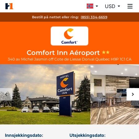
USD
Bestill på nettet eller ring:
(855) 334-6659
Comfort Inn Aéroport
340 av Michel Jasmin off Cote de Liesse
Dorval
Quebec
H9P 1C1
CA
Innsjekkingsdato:
Utsjekkingsdato: