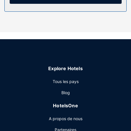
Restaurant
Lors de votre séjour dans cet hôtel, vous pourrez prendre
vos repas dans votre chambre grâce au service d'étage
(horaires limités).
Autres services
Les équipements et services proposés incluent une
réception ouverte 24 h/24 et un ascenseur. Un parking
gratuit est disponible dans l'enceinte de l'hébergement.
Explore Hotels
Tous les pays
Blog
HotelsOne
A propos de nous
Partenaires