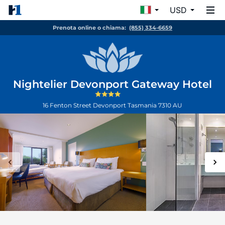
USD
Prenota online o chiama:
(855) 334-6659
Nightelier Devonport Gateway Hotel
16 Fenton Street
Devonport
Tasmania
7310
AU