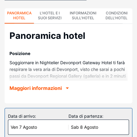
PANORAMICA
L'HOTEL E I
INFORMAZIONI
CONDIZIONI
HOTEL
SUOI SERVIZI
SULL'HOTEL
DELL'HOTEL
Panoramica hotel
Posizione
Soggiornare in Nightelier Devonport Gateway Hotel ti farà
respirare la vera aria di Devonport, visto che sarai a pochi
passi da Devonport Regional Gallery (galleria) e in 2 minuti
di auto potrai raggiungere Bass Strait Maritime Centre.
Maggiori informazioni
Questo hotel per golfisti dista 1,7 km da Bluff Beach e 2,3
km da Dimora storica Home Hill.
Camere
Nelle 83 camere della struttura ti sentirai come a casa. Il
Data di arrivo:
Data di partenza:
Wi-Fi gratuito ti consente di restare in contatto con il
Ven 7 Agosto
Sab 8 Agosto
mondo. I comfort includono casseforti, ferri/assi da stiro e
telefoni con chiamate urbane gratuite.