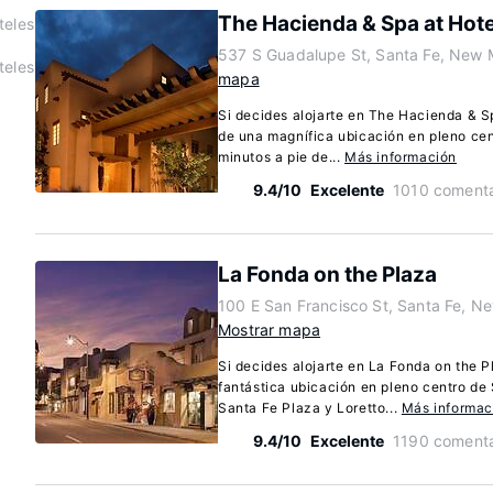
The Hacienda & Spa at Hote
teles
537 S Guadalupe St, Santa Fe, New 
teles
mapa
Si decides alojarte en The Hacienda & Sp
de una magnífica ubicación en pleno cen
minutos a pie de...
Más información
9.4/10
Excelente
1010 comenta
La Fonda on the Plaza
100 E San Francisco St, Santa Fe, 
Mostrar mapa
Si decides alojarte en La Fonda on the P
fantástica ubicación en pleno centro de
Santa Fe Plaza y Loretto...
Más informac
9.4/10
Excelente
1190 comenta