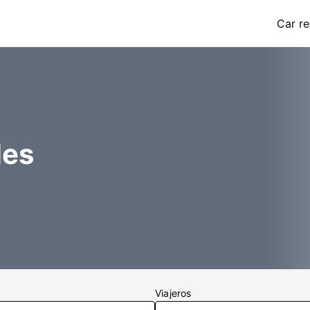
Car re
les
Viajeros