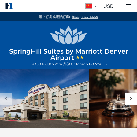
USD
網上訂房或電話訂房:
(855) 334-6659
SpringHill Suites by Marriott Denver
Airport
18350 E 68th Ave
丹佛
Colorado
80249
US