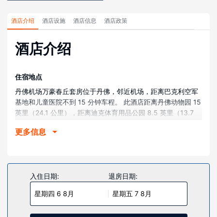
酒店介绍
酒店设施
酒店信息
酒店政策
酒店介绍
住宿地点
丹佛机场万豪春丘套房位于丹佛，邻近机场，距离巴克利空军
基地和儿童医院不到 15 分钟车程。 此酒店距离丹佛动物园 15
英里（24.1 公里），距离迪克体育用品公园 8.5 英里（13.7
公里）。
更多信息
客房
有 125 间客房提供冰箱和微波炉；您定能在旅途中找到家的舒
适。您的加厚层卧床备有羽绒被。免费提供有线和无线上网，
此外，32 英寸液晶电视提供有线频道，可满足您的娱乐需求。
入住日期:
退房日期:
配备淋浴/盆浴组合的私人浴室提供免费洗浴用品和吹风机。
星期四 6 8月
星期五 7 8月
物业设施
您可充分利用健身中心等度假设施，此外还有免费 WiFi和宴会