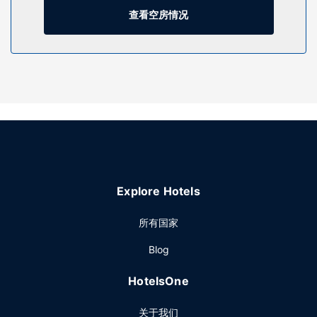
厅等。
查看空房情况
餐厅
您可以到服务丹佛机场万豪春丘套房住客的杂货店/便利店随便
找点吃的。您可以到酒吧/酒廊，点一杯喜欢的饮品，畅饮一
番。每日 06:30 至 09:00 提供免费的自助早餐。
其他设施
特色服务/设施包括商务中心、快速入住和快速退房。计划在丹
佛举办活动？这家酒店拥有 93 平方米（1001 平方英尺）的空
间，包括会议场地和会议室。定时往返机场班车是免费的。
Explore Hotels
所有国家
Blog
HotelsOne
关于我们