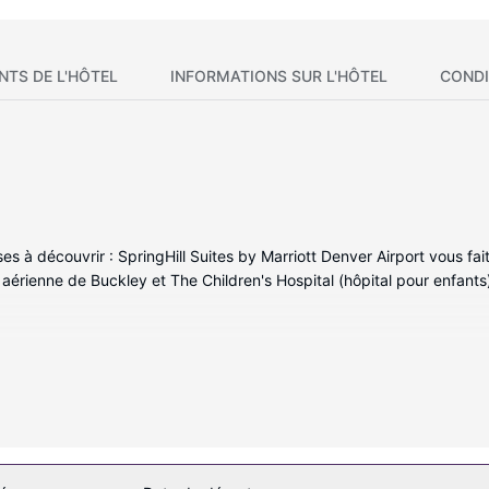
NTS DE L'HÔTEL
INFORMATIONS SUR L'HÔTEL
CONDI
à découvrir : SpringHill Suites by Marriott Denver Airport vous fait p
aérienne de Buckley et The Children's Hospital (hôpital pour enfants
 à la détente et comprennent un réfrigérateur et un micro-ondes. Vo
s au réseau Internet Wi-Fi et câblé est offert gratuitement. De plu
e divertissement. Une salle de bain privée avec un ensemble douche/
its et un sèche-cheveux.