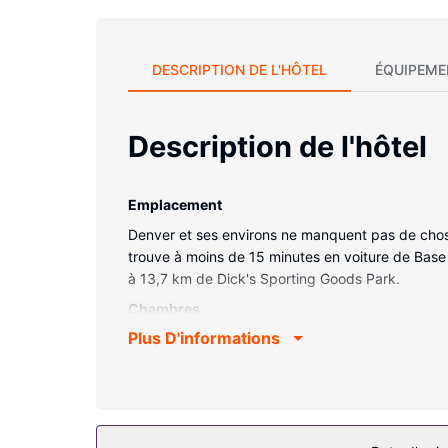
DESCRIPTION DE L'HÔTEL
ÉQUIPEME
Description de l'hôtel
Emplacement
Denver et ses environs ne manquent pas de choses 
trouve à moins de 15 minutes en voiture de Base 
à 13,7 km de Dick's Sporting Goods Park.
Chambres
Plus D'informations
Les 125 chambres de l'hébergement vous invitent
préparé avec une couette en duvet d'oie. Un accè
câble est à votre disposition pour des moments d
trouvez également des articles de toilette gratu
Les services sur place