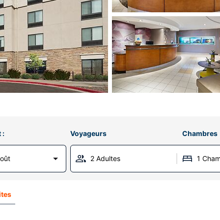
 :
Voyageurs
Chambres
Août
2 Adultes
1 Cha
ites