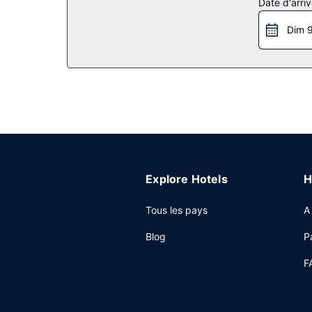
Date d'arriv
Profitez des options de loisirs (un centre de fi
à Internet gratuit et une salle de banquet.
Dim 9
Restaurant
Pour combler tous vos petits creux, SpringHill S
une petite pause bien méritée. Un petit déjeuner b
Autres services
Les équipements et services proposés incluent un
à Denver, faites confiance à cet hôtel qui dis
réunion. Une navette vers et depuis l'aéroport es
Explore Hotels
H
Tous les pays
A
Blog
P
F