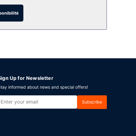
ctérisent l'hébergement, notamment l'accès Wi-Fi
ponibilité
ment vous invite à rejoindre son bar/salon pour
part express. Si vous devez organiser une réunion
un espace de conférence et des salles de
Sign Up for Newsletter
tay informed about news and special offers!
Subscribe