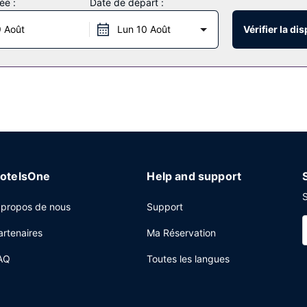
ée :
Date de départ :
tness par exemple) et des nombreux équipements et services qui cara
 Août
Lun 10 Août
Vérifier la dis
uites by Marriott Denver Airport vous propose une épicerie. L'héberge
uffet gratuit est servi tous les jours de 06 h 30 à 09 h 00.
 centre d'affaires, un service d'arrivée express et un service de dé
pose d'espaces événements mesurant 93 mètres carrés et comprenant 
t proposée gratuitement (selon horaires).
otelsOne
Help and support
S
 propos de nous
Support
artenaires
Ma Réservation
AQ
Toutes les langues