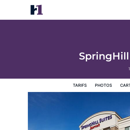
SpringHill Suites by Marriott Denver Airpo
Tarifs
Photos
Carte
Équipements de l'hôtel
Inf
SpringHill
TARIFS
PHOTOS
CAR