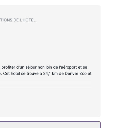
TIONS DE L'HÔTEL
rofiter d'un séjour non loin de l'aéroport et se
). Cet hôtel se trouve à 24,1 km de Denver Zoo et
tre chambre est équipée d'un lit avec surmatelas
s, une télévision LCD 32 pouces avec chaînes par
baignoire est à votre disposition. Vous y