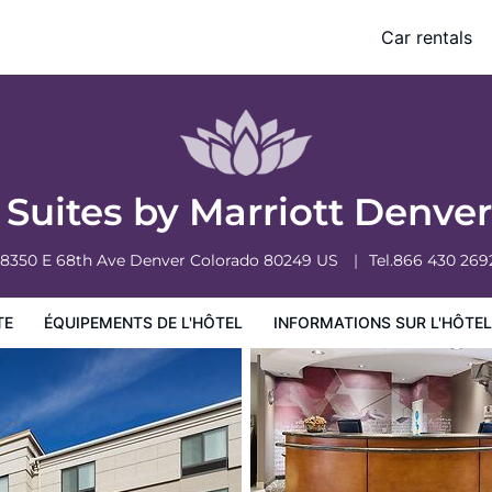
rt
Car rentals
ormations sur l'hôtel
Conditions de l'hôtel
 Suites by Marriott Denve
18350 E 68th Ave
Denver
Colorado
80249
US
Tel.
866 430 269
TE
ÉQUIPEMENTS DE L'HÔTEL
INFORMATIONS SUR L'HÔTEL