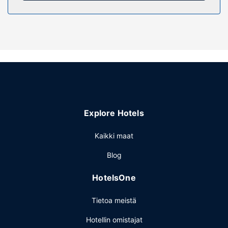
Seuraavat palvelut ovat saatavilla: kuntokeskus, ilmainen
langaton internetyhteys ja piknikalue.
Ravintola
Ilmainen buffetaamiainen tarjoillaan päivittäin klo 5.00–
9.00.
Muut mukavuudet
Käytössäsi on ympäri vuorokauden auki oleva business
center, ympäri vuorokauden auki oleva vastaanotto ja
pyykinpesutilat. Palveluihin kuuluu ilmainen pysäköinti.
Explore Hotels
Kaikki maat
Blog
HotelsOne
Tietoa meistä
Hotellin omistajat