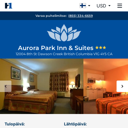
USD
Varaa puhelimitse:
(855) 334-6659
Aurora Park Inn & Suites
12004 8th St
Dawson Creek
British Columbia
V1G 4Y5
CA
Tulopäivä:
Lähtöpäivä: