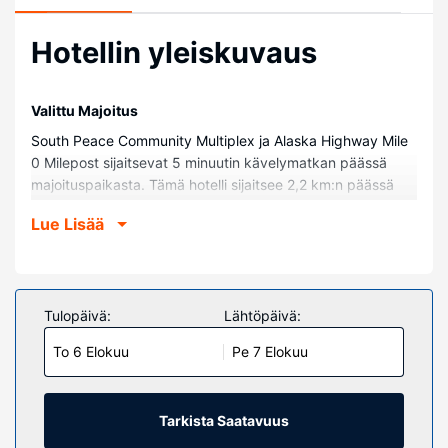
Hotellin yleiskuvaus
Valittu Majoitus
South Peace Community Multiplex ja Alaska Highway Mile
0 Milepost sijaitsevat 5 minuutin kävelymatkan päässä
majoituspaikasta. Tämä hotelli sijaitsee 2,2 km:n päässä
kohteesta Dawson Creek Art Gallery ja 2,3 km:n päässä
Lue Lisää
kohteesta Northern Alberta Railway Park.
Huoneet
Kaikissa 45 huoneessa on ilmastointi ja mikroaaltouuni.
Ilmainen langaton internetyhteys pitää sinut yhteydessä
Tulopäivä:
Lähtöpäivä:
verkkoon. Käytössäsi on kylpyhuone, jossa on suihkun ja
To 6 Elokuu
Pe 7 Elokuu
kylpyammeen yhdistelmä. Varusteluun kuuluu
kahvin-/vedenkeitin, tuuletin ja puhelin (ilmaiset
paikallispuhelut).
Tarkista Saatavuus
Kiinteistön miellyttävyys