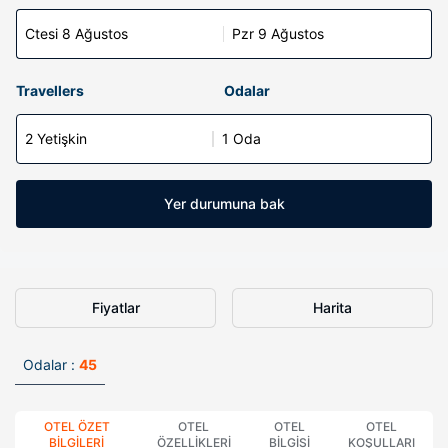
Ctesi 8 Ağustos
Pzr 9 Ağustos
Travellers
Odalar
2 Yetişkin
1 Oda
Yer durumuna bak
Fiyatlar
Harita
Odalar :
45
OTEL ÖZET
OTEL
OTEL
OTEL
BILGILERI
ÖZELLIKLERI
BILGISI
KOŞULLARI