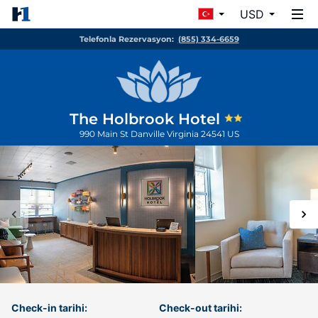
USD
Telefonla Rezervasyon:
(855) 334-6659
The Holbrook Hotel
990 Main St
Danville
Virginia
24541
US
Check-in tarihi:
Check-out tarihi: