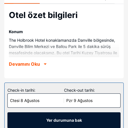
Otel özet bilgileri
Konum
The Holbrook Hotel konaklamanızda Danville bölgesinde,
Danville Bilim Merkezi ve Ballou Park ile 5 dakika sürüş
mesafesinde olacaksınız. Bu otel Tarihi Kuzey Tiyatrosu ile
2,4 km (1,5 mil) ve Caesars Virginia Casino ile 3 km (1,9
Devamını Oku
mil) mesafede.
Odalar
Misafirler için 45 klimalı odalarda küçük mutfak mevcuttur.
Misafirlerin iyi vakit geçirmesi için dijital TV kanalları olan
Check-in tarihi:
Check-out tarihi:
42-inç akıllı televizyon ve ücretsiz kablosuz internet vardır.
Ctesi 8 Ağustos
Pzr 9 Ağustos
Misafirlere dizüstü bilgisayar saklamaya uygun emanet
kasası ve kahve/çay makinesi gibi imkânlar ve kolaylıklar
sunulmaktadır. Ayrıca günlük olarak oda/kat hizmeti
verilmektedir.
Yer durumuna bak