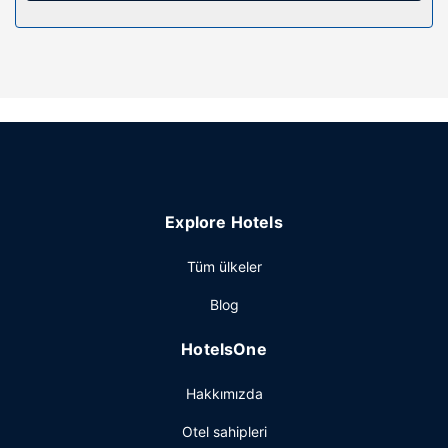
Otelin güzelliği
Misafirlerimizin rahatı ve konforu için ücretsiz kablosuz
İnternet ve otomatik satış makinesi bulunmaktadır.
Kumarda şansınızı denemeye hazırsanız, ücretsiz
kumarhane ulaştırma hizmetinden yararlanabilirsiniz.
Restoran
Misafirlere her gün 7 ve öğlen arasında ücretli yerel tarzda
kahvaltı servisi yapılmaktadır.
Diğer güzellikler
Explore Hotels
Misafirler için kuru temizleme/çamaşır yıkama servisi, 24
saat açık resepsiyon ve çamaşırhane mevcuttur. Ücretsiz
Tüm ülkeler
otopark vardır.
Blog
HotelsOne
Hakkımızda
Otel sahipleri