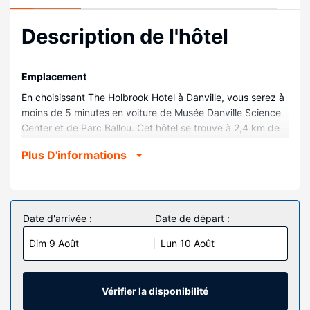
Description de l'hôtel
Emplacement
En choisissant The Holbrook Hotel à Danville, vous serez à
moins de 5 minutes en voiture de Musée Danville Science
Center et de Parc Ballou. Cet hôtel se trouve à 2,4 km de
The Historic North Theatre et à 3 km de Caesars Virginia
Plus D'informations
Casino.
Chambres
Passez un séjour comme il se doit dans une des 45
chambres climatisées de l'hébergement et profitez des
Date d'arrivée :
Date de départ :
nombreuses installations à votre disposition, notamment
Dim 9 Août
Lun 10 Août
une kitchenette. Une télévision connectée 42 pouces avec
chaînes numériques assure votre divertissement et l'accès
Wi-Fi à Internet gratuit vous permet de rester en contact
avec le reste du monde. Les équipements et services
Vérifier la disponibilité
offerts par l'hébergement comprennent un coffre-fort