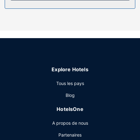
(suffisamment grand pour accueillir un ordinateur portable)
et une cafetière ou une bouilloire. Le service d'entretien est
assuré tous les jours.
Les services sur place
Profitez des nombreux équipements et services qui
caractérisent l'hébergement, notamment l'accès Wi-Fi à
Internet gratuit et un distributeur automatique de boissons
et d'en-cas. Si vous voulez tenter le tout pour le tout,
grimpez à bord de la navette gratuite qui conduit jusqu'au
Explore Hotels
casino.
Restaurant
Tous les pays
Un petit déjeuner composé de spécialités régionales est
Blog
servi tous les jours de 07 h 00 à 12 h 00 moyennant un
supplément.
HotelsOne
Autres services
A propos de nous
Les équipements et services proposés incluent un service
de nettoyage à sec / blanchisserie, une réception ouverte
Partenaires
24 h/24 et une laverie. Un parking gratuit est disponible