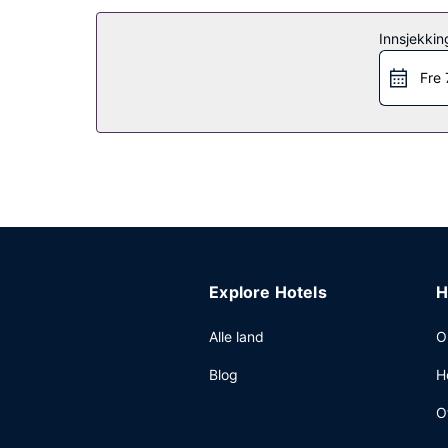
Andre fasiliteter
Innsjekkin
Gjestene tilbys ubetjent parkering (inkludert) på 
Fre 
Explore Hotels
H
Alle land
O
Blog
H
O