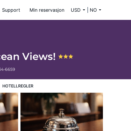
Support
Min reservasjon
USD
NO
cean Views!
34-6659
HOTELLREGLER