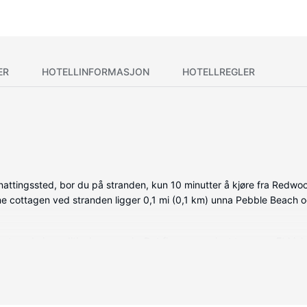
ER
HOTELLINFORMASJON
HOTELLREGLER
nattingssted, bor du på stranden, kun 10 minutter å kjøre fra Redwo
 cottagen ved stranden ligger 0,1 mi (0,1 km) unna Pebble Beach o
t med airconditioning og peis. Det finnes en privat terrasse. Et kj
ivebord og kaffetraktere/tekokere.
), et spillrom og grill.