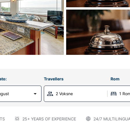
ato:
Travellers
Rom
ugust
2 Voksne
1 Ro
TS
25+ YEARS OF EXPERIENCE
24/7 MULTILINGU