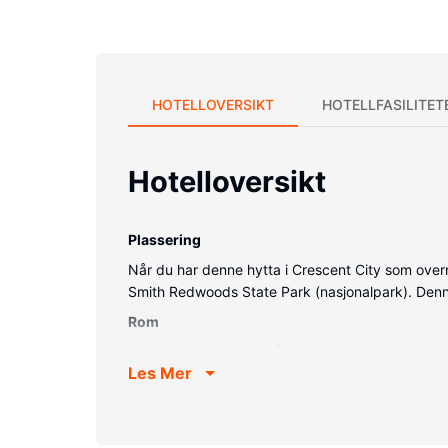
HOTELLOVERSIKT
HOTELLFASILITET
Hotelloversikt
Plassering
Når du har denne hytta i Crescent City som over
Smith Redwoods State Park (nasjonalpark). Denne
Rom
Føl deg som hjemme på denne hytta, som er utstyr
Les Mer
mikrobølgeovn. Bekvemmelighetene omfatter skr
Fasiliteter på eiendommen
Dra nytte av stedets fasiliteter, som wi-fi (inkludert