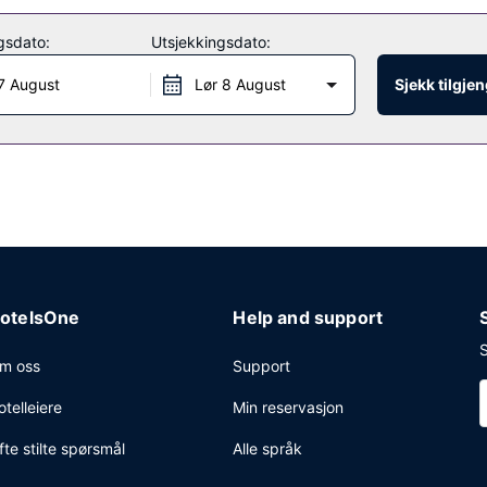
gsdato:
Utsjekkingsdato:
stedet.
7 August
Lør 8 August
Sjekk tilgje
otelsOne
Help and support
S
m oss
Support
otelleiere
Min reservasjon
fte stilte spørsmål
Alle språk