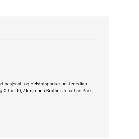
od nasjonal- og delstatsparker og Jedediah
g 0,1 mi (0,2 km) unna Brother Jonathan Park.
økken er utstyrt med stekeovn, komfyrtopp og