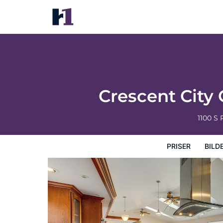
Crescent City Getaway w/ Panoramic Oce
Priser
Bilder
Kart
Hotellfasiliteter
Hotellinfor
Crescent City
1100 S
PRISER
BILD