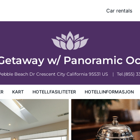
an Views!
Car rentals
masjon
Hotellregler
 Getaway w/ Panoramic O
 Pebble Beach Dr
Crescent City
California
95531
US
Tel.
(855) 3
ER
KART
HOTELLFASILITETER
HOTELLINFORMASJON