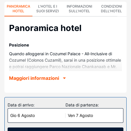
PANORAMICA
L'HOTEL E I
INFORMAZIONI
CONDIZIONI
HOTEL
SUOI SERVIZI
SULL'HOTEL
DELL'HOTEL
Panoramica hotel
Posizione
Quando alloggerai in Cozumel Palace - All-Inclusive di
Cozumel (Colonos Cuzamil), sarai in una posizione ottimale
e potrai raggiungere Parco Nazionale Chankanaab e Mr.
Sancho's Beach Club in meno di un quarto d'ora di auto.
Maggiori informazioni
Questa struttura all-inclusive dista 12,9 km da Spiaggia del
Paradiso e 16,9 km da Spiaggia di San Francisco.
Camere
Regalati un soggiorno indimenticabile in una delle 169
Data di arrivo:
Data di partenza:
camere della struttura, complete di vasche idromassaggio
Gio 6 Agosto
Ven 7 Agosto
private interne e TV LED. Riposati su un comodo letto con
materasso a doppio strato e biancheria da letto di alta
qualità. Il Wi-Fi gratuito ti consente di restare in contatto