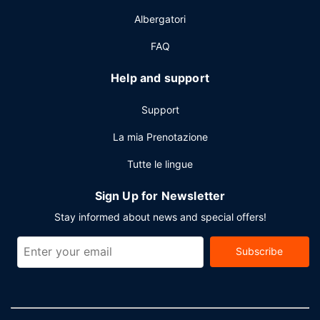
rinfrescante? Troverai un bar a bordo piscina e 2
Albergatori
bar/lounge. La colazione completa viene servita
gratuitamente tutti i giorni dalle ore 07:00 alle ore 11:30.
FAQ
Altre attrattive
Help and support
Potrai usufruire di accesso gratuito a Internet via cavo,
quotidiani gratuiti nella hall e un pratico servizio di
Support
lavanderia e lavaggio a secco. È possibile usufruire di una
navetta da e per l'aeroporto 24 ore su 24 a pagamento.
La mia Prenotazione
Tutte le lingue
Sign Up for Newsletter
Stay informed about news and special offers!
Subscribe