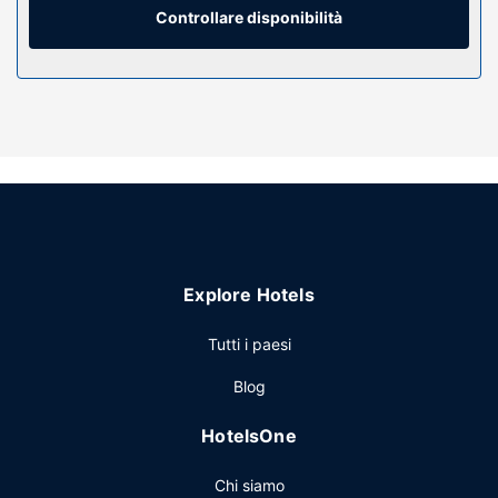
con il mondo, mentre la TV con canali via satellite è l'ideale
Controllare disponibilità
per concedersi un po' di svago. I bagni con vasca e doccia
separate dispongono di vasca idromassaggio e set di
cortesia firmati.
Attrattive della proprietà
Rilassati presso la spa con servizi completi, dove ti
attendono massaggi, trattamenti per il corpo e trattamenti
per il viso. Grazie ad un'ampia gamma di servizi, che
include 3 piscine all'aperto e un centro fitness, il
divertimento è assicurato. Questa struttura dispone,
inoltre, di il Wi-Fi gratuito, servizi di concierge e una sala
Explore Hotels
giochi/videogiochi.
Ristorante
Tutti i paesi
Puoi gustare gustose specialità da Bugambilias, uno dei 4
Blog
ristoranti ristoranti presso un resort, specializzato in cucina
messicana; oppure, resta in stanza e approfittarne per
HotelsOne
rilassarti, visto che c'è un servizio in camera 24 ore su 24.
Altrimenti puoi assaggiare gli stuzzichini preparati al
Chi siamo
bar/caffetteria. Desideri rilassarti con un drink