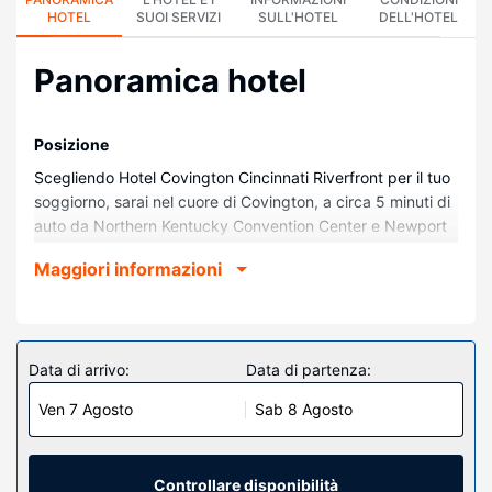
HOTEL
SUOI SERVIZI
SULL'HOTEL
DELL'HOTEL
Panoramica hotel
Posizione
Scegliendo Hotel Covington Cincinnati Riverfront per il tuo
soggiorno, sarai nel cuore di Covington, a circa 5 minuti di
auto da Northern Kentucky Convention Center e Newport
Aquarium. Questo hotel si trova a 2,7 km da Paycor
Maggiori informazioni
Stadium e 3 km da Heritage Bank Center.
Camere
Soggiorna in una delle 114 camere della struttura,
complete di TV a schermo piatto. Il Wi-Fi gratuito ti
Data di arrivo:
Data di partenza:
consente di restare in contatto con il mondo, mentre la TV
Ven 7 Agosto
Sab 8 Agosto
con canali via cavo è l'ideale per concedersi un po' di
svago. Il bagno in camera dispone di vasca o doccia, set
di cortesia firmati e asciugacapelli. I comfort includono
cassaforte (adatta a contenere un laptop), scrivanie e
Controllare disponibilità