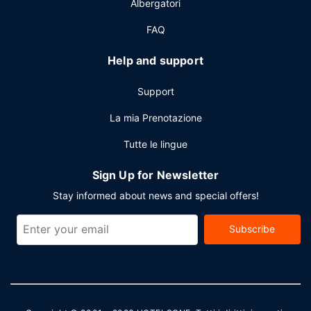
Albergatori
Potrai usufruire di accesso gratuito a Internet via cavo,
check-in veloce e check-out veloce. Stai pianificando un
FAQ
evento a Covington? Presso un hotel avrai a disposizione
3300 metri quadrati di spazio con un'area per conferenze
Help and support
e 3 sale riunioni. Una navetta per l'aeroporto (andata e
ritorno) è disponibile gratuitamente su richiesta.
Support
La mia Prenotazione
Tutte le lingue
Sign Up for Newsletter
Stay informed about news and special offers!
Subscribe