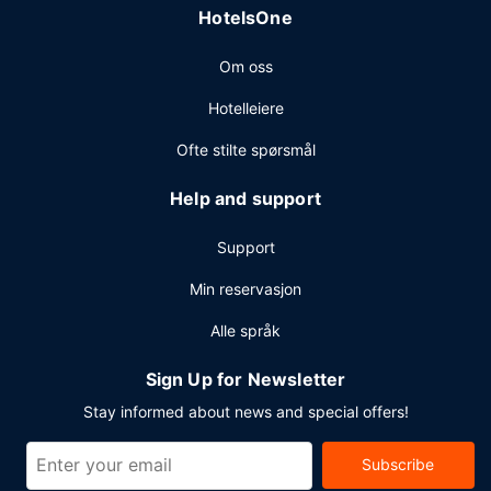
HotelsOne
(inkludert), et forretningssenter og
limousin-/privatbiltjenester. Planlegger du en event i Cotai?
Om oss
Som en av dette hotellet sine gjester tilbys du møte- og
konferanserom på opp til 5769 kvadratmeter, blant annet
Hotelleiere
konferansesenter og 48 møterom. Kostnadsfri transport
inkluderer buss til og fra flyplassen på fastsatte
Ofte stilte spørsmål
tidspunkter og transport til fergeterminalen.
Help and support
Support
Min reservasjon
Alle språk
Sign Up for Newsletter
Stay informed about news and special offers!
Subscribe