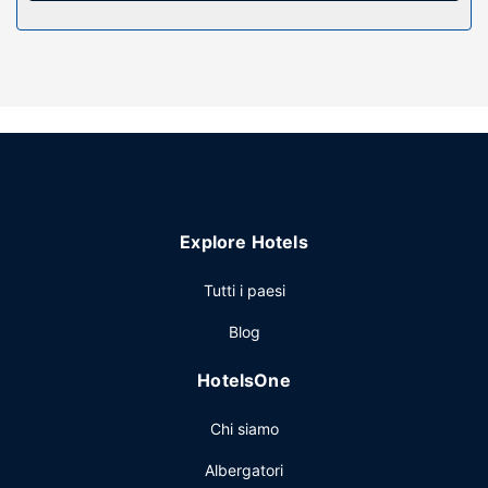
bagno in camera è dotato di vasca da bagno a immersione
totale e asciugacapelli.
Attrattive della proprietà
Regalati una giornata sulla spiaggia privata della struttura,
oppure approfitta dei servizi ricreativi disponibili, che
includono un lazy river e un servizio di noleggio biciclette.
In questo bed and breakfast potrai inoltre contare su il Wi-
Fi gratuito, servizi di concierge e servizi per matrimoni. Gli
ospiti potranno raggiungere le vicine attrazioni con la
Explore Hotels
navetta locale (con supplemento).
Ristorante
Tutti i paesi
La colazione a base di specialità locali viene servita
Blog
gratuitamente tutti i giorni dalle ore 06:00 alle ore 09:30.
Altre attrattive
HotelsOne
Potrai usufruire di accesso gratuito a Internet via cavo,
Chi siamo
check-in veloce e check-out veloce. Il un parcheggio
gratuito è disponibile in loco.
Albergatori