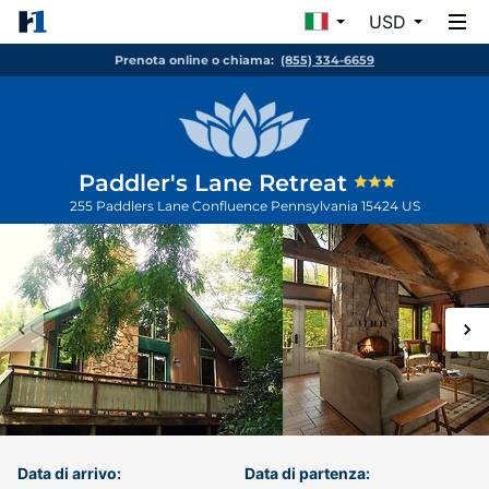
USD
Prenota online o chiama:
(855) 334-6659
Paddler's Lane Retreat
255 Paddlers Lane
Confluence
Pennsylvania
15424
US
Data di arrivo:
Data di partenza: