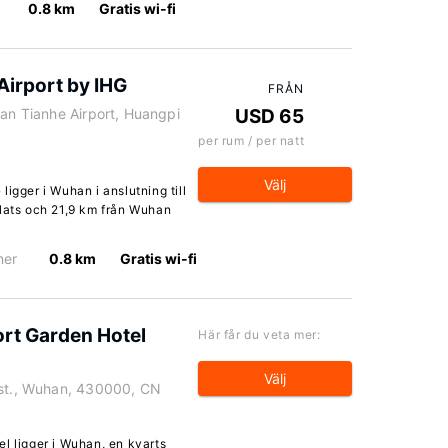
0.8 km
Gratis wi-fi
Airport by IHG
FRÅN
han Tianhe Airport, Huangpi
USD 65
per rum / per natt
Välj
igger i Wuhan i anslutning till
plats och 21,9 km från Wuhan
ner
0.8 km
Gratis wi-fi
ort Garden Hotel
Här får du veta mer:
Välj
ist., Wuhan, 430000, CN
l ligger i Wuhan, en kvarts