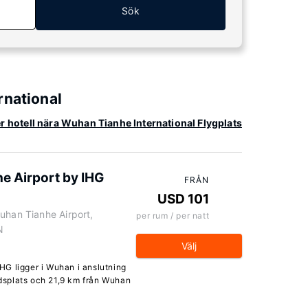
Sök
rnational
er hotell nära Wuhan Tianhe International Flygplats
e Airport by IHG
FRÅN
USD 101
uhan Tianhe Airport,
per rum / per natt
N
Välj
G ligger i Wuhan i anslutning
tadsplats och 21,9 km från Wuhan