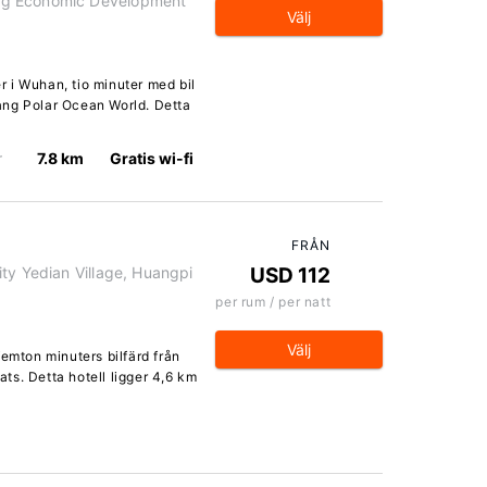
ng Economic Development
Välj
 i Wuhan, tio minuter med bil
ang Polar Ocean World. Detta
r
7.8 km
Gratis wi-fi
FRÅN
ty Yedian Village, Huangpi
USD 112
per rum / per natt
Välj
femton minuters bilfärd från
ts. Detta hotell ligger 4,6 km