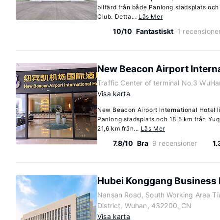
bilfärd från både Panlong stadsplats oc
Club. Detta...
Läs Mer
10/10
Fantastiskt
1 recensione
New Beacon Airport Interna
Traffic Center of terminal No.3 WuH
Visa karta
New Beacon Airport International Hotel l
Panlong stadsplats och 18,5 km från Yuqu
21,6 km från...
Läs Mer
7.8/10
Bra
9 recensioner
1.
Hubei Konggang Business 
Nansan Road, South Working Area Ti
District, Wuhan, 432200, CN
Visa karta