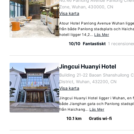
No.46 Panlong Avenue Panlong Che
Zone, Wuhan, 430000, CN
Visa karta
Atour Hotel Panlong Avenue Wuhan ligger
från både Panlong stadsplats och Haich
hotell ligger 14,2...
Läs Mer
10/10
Fantastiskt
1 recensione
Jingcui Huanyi Hotel
Building 21-22 Baoan Shanshuilong Ci
District, Wuhan, 432200, CN
Visa karta
Jingcui Huanyi Hotel ligger i Wuhan, en 
både Jianghan gata och Panlong stadspla
från Haichang...
Läs Mer
10.1 km
Gratis wi-fi