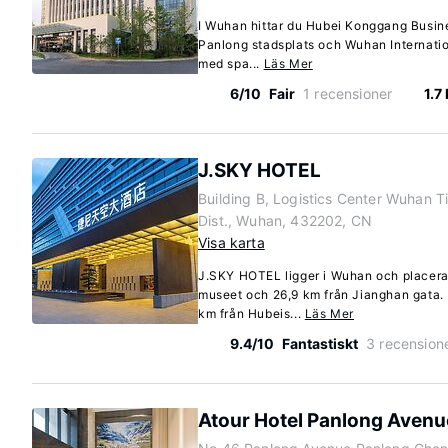
I Wuhan hittar du Hubei Konggang Busines
Panlong stadsplats och Wuhan Internatio
med spa...
Läs Mer
6/10
Fair
1 recensioner
1.7
J.SKY HOTEL
Building B, Logistics Center Wuhan Ti
Dist., Wuhan, 432202, CN
Visa karta
J.SKY HOTEL ligger i Wuhan och placera
museet och 26,9 km från Jianghan gata. De
km från Hubeis...
Läs Mer
9.4/10
Fantastiskt
3 recension
Atour Hotel Panlong Aven