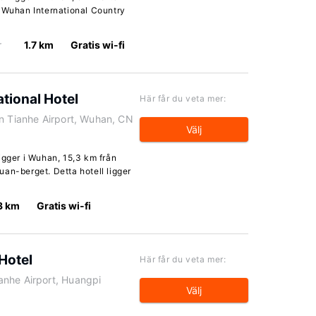
h Wuhan International Country
r
1.7 km
Gratis wi-fi
tional Hotel
Här får du veta mer:
an Tianhe Airport, Wuhan, CN
Välj
igger i Wuhan, 15,3 km från
an-berget. Detta hotell ligger
3 km
Gratis wi-fi
Hotel
Här får du veta mer:
anhe Airport, Huangpi
Välj