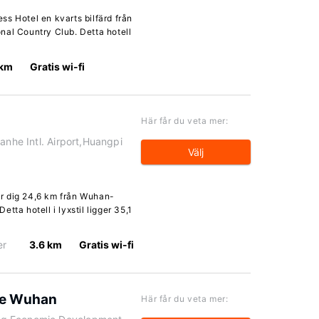
s Hotel en kvarts bilfärd från
nal Country Club. Detta hotell
 km
Gratis wi-fi
Här får du veta mer:
anhe Intl. Airport,Huangpi
Välj
r dig 24,6 km från Wuhan-
tta hotell i lyxstil ligger 35,1
er
3.6 km
Gratis wi-fi
ue Wuhan
Här får du veta mer: