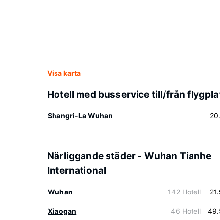
Visa karta
Hotell med busservice till/från flygpla
Shangri-La Wuhan
20
Närliggande städer - Wuhan Tianhe
International
Wuhan
142 Hotell
21
Xiaogan
46 Hotell
49.