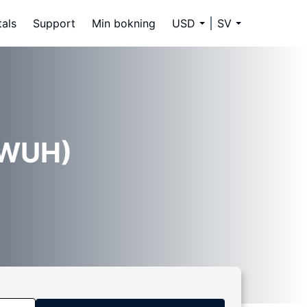
tals
Support
Min bokning
USD
SV
 (WUH)