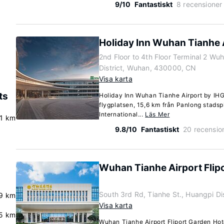
9/10
Fantastiskt
8 recensioner
Holiday Inn Wuhan Tianhe 
2nd Floor to 4th Floor Terminal 2 Wu
District, Wuhan, 430000, CN
Visa karta
ts
Holiday Inn Wuhan Tianhe Airport by IHG l
flygplatsen, 15,6 km från Panlong stads
International...
Läs Mer
.1 km
9.8/10
Fantastiskt
20 recensio
Wuhan Tianhe Airport Flip
South 3rd Rd, Tianhe St., Huangpi D
.9 km
Visa karta
5 km
Wuhan Tianhe Airport Fliport Garden Hote