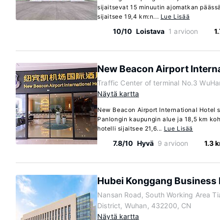
sijaitsevat 15 minuutin ajomatkan pääss
sijaitsee 19,4 km:n...
Lue Lisää
10/10
Loistava
1 arvioon
1
New Beacon Airport Interna
Traffic Center of terminal No.3 WuH
Näytä kartta
New Beacon Airport International Hotel 
Panlongin kaupungin alue ja 18,5 km ko
hotelli sijaitsee 21,6...
Lue Lisää
7.8/10
Hyvä
9 arvioon
1.3 
Hubei Konggang Business 
Nansan Road, South Working Area Ti
District, Wuhan, 432200, CN
Näytä kartta