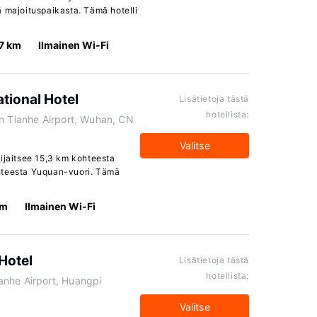
ä majoituspaikasta. Tämä hotelli
.7 km
Ilmainen Wi-Fi
tional Hotel
Lisätietoja tästä
hotellista:
an Tianhe Airport, Wuhan, CN
Valitse
sijaitsee 15,3 km kohteesta
hteesta Yuquan-vuori. Tämä
km
Ilmainen Wi-Fi
Hotel
Lisätietoja tästä
hotellista:
anhe Airport, Huangpi
Valitse