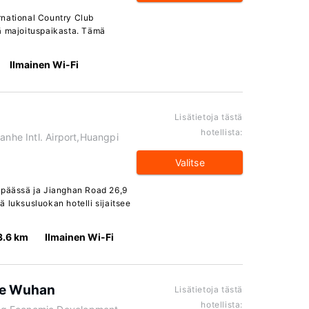
rnational Country Club
ä majoituspaikasta. Tämä
Ilmainen Wi-Fi
Lisätietoja tästä
hotellista:
anhe Intl. Airport,Huangpi
Valitse
 päässä ja Jianghan Road 26,9
 luksusluokan hotelli sijaitsee
3.6 km
Ilmainen Wi-Fi
ue Wuhan
Lisätietoja tästä
hotellista: