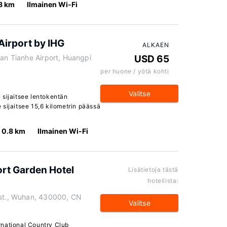
8 km
Ilmainen Wi-Fi
Airport by IHG
ALKAEN
han Tianhe Airport, Huangpi
USD 65
per huone / yötä kohti
Valitse
 sijaitsee lentokentän
sijaitsee 15,6 kilometrin päässä
0.8 km
Ilmainen Wi-Fi
ort Garden Hotel
Lisätietoja tästä
hotellista:
ist., Wuhan, 430000, CN
Valitse
rnational Country Club