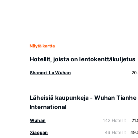
Näytä kartta
Hotellit, joista on lentokenttäkuljetus
Shangri-La Wuhan
20
Läheisiä kaupunkeja - Wuhan Tianhe
International
Wuhan
142 Hotellit
21
Xiaogan
46 Hotellit
49.