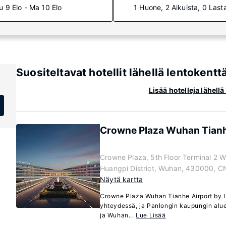
u 9 Elo - Ma 10 Elo
1 Huone, 2 Aikuista, 0 Last
Suositeltavat hotellit lähellä lentokent
Lisää hotelleja lähel
Crowne Plaza Wuhan Tianh
Crowne Plaza, 5th Floor Terminal 2 W
Huangpi District, Wuhan, 430000, C
Näytä kartta
Crowne Plaza Wuhan Tianhe Airport by I
yhteydessä, ja Panlongin kaupungin alue 
ja Wuhan...
Lue Lisää