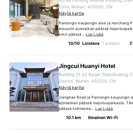
No.46 Panlong Avenue Panlong Che
Zone, Wuhan, 430000, CN
Näytä kartta
Panlongin kaupungin alue ja Haichang Po
minuutin ajomatkan päässä majoituspaika
km:n päässä...
Lue Lisää
10/10
Loistava
1 arvioon
7
Jingcui Huanyi Hotel
Building 21-22 Baoan Shanshuilong Ci
District, Wuhan, 432200, CN
Näytä kartta
Jianghan Road ja Panlongin kaupungin al
ajomatkan päässä majoituspaikasta. Tämä
päässä kohteesta...
Lue Lisää
10.1 km
Ilmainen Wi-Fi