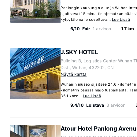
Panlongin kaupungin alue ja Wuhan Inte
sijaitsevat 15 minuutin ajomatkan pääss
kylpylälomalle soveltuva...
Lue Lisää
6/10
Fair
1 arvioon
1.7 km
J.SKY HOTEL
Building B, Logistics Center Wuhan Ti
Dist., Wuhan, 432202, CN
Näytä kartta
Wuhanin museo sijaitsee 24,6 kilometrin
kilometrin päässä majoituspaikasta. Tämä
35,1 km:n...
Lue Lisää
9.4/10
Loistava
3 arvioon
Atour Hotel Panlong Aven