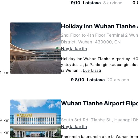
9/10
Loistava
8 arvioon
0.
Holiday Inn Wuhan Tianhe 
2nd Floor to 4th Floor Terminal 2 Wu
District, Wuhan, 430000, CN
Näytä kartta
Holiday Inn Wuhan Tianhe Airport by IHG
yhteydessä, ja Panlongin kaupungin alue 
ja Wuhan...
Lue Lisää
.1 km
9.8/10
Loistava
20 arvioon
Wuhan Tianhe Airport Flip
South 3rd Rd, Tianhe St., Huangpi D
.9 km
Näytä kartta
5 km
Panlongin kaupungin alue ja Wuhan Inte