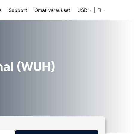
s
Support
Omat varaukset
USD
FI
onal (WUH)