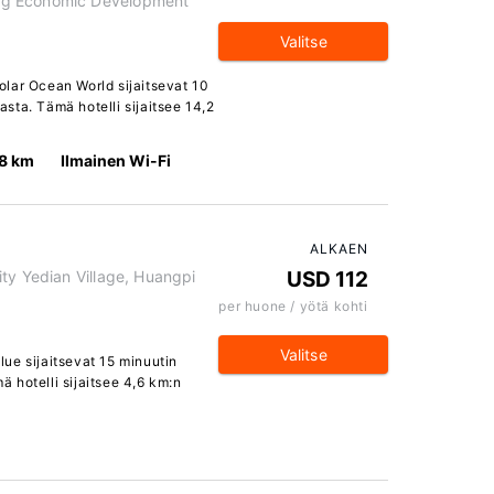
ng Economic Development
Valitse
lar Ocean World sijaitsevat 10
sta. Tämä hotelli sijaitsee 14,2
.8 km
Ilmainen Wi-Fi
ALKAEN
ty Yedian Village, Huangpi
USD 112
per huone / yötä kohti
Valitse
ue sijaitsevat 15 minuutin
 hotelli sijaitsee 4,6 km:n