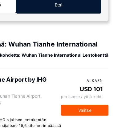
a
Etsi
tää: Wuhan Tianhe International
lä kohdetta: Wuhan Tianhe International Lentokenttä
e Airport by IHG
ALKAEN
USD 101
uhan Tianhe Airport,
per huone / yötä kohti
N
Valitse
HG sijaitsee lentokentän
sijaitsee 15,6 kilometrin päässä