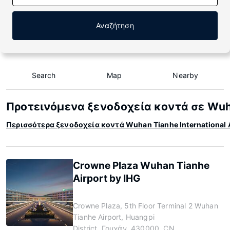
Αναζήτηση
Search
Map
Nearby
Προτεινόμενα ξενοδοχεία κοντά σε Wuha
Περισσότερα ξενοδοχεία κοντά Wuhan Tianhe International
Crowne Plaza Wuhan Tianhe
Airport by IHG
Crowne Plaza, 5th Floor Terminal 2 Wuhan
Tianhe Airport, Huangpi
District, Γουχάν, 430000, CN