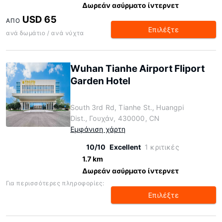
Δωρεάν ασύρματο ίντερνετ
USD 65
ΑΠΌ
Επιλέξτε
ανά δωμάτιο / ανά νύχτα
Wuhan Tianhe Airport Fliport
Garden Hotel
South 3rd Rd, Tianhe St., Huangpi
Dist., Γουχάν, 430000, CN
Εμφάνιση χάρτη
10/10
Excellent
1 κριτικές
1.7 km
Δωρεάν ασύρματο ίντερνετ
Για περισσότερες πληροφορίες:
Επιλέξτε