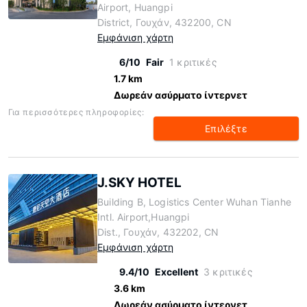
Airport, Huangpi
District, Γουχάν, 432200, CN
Εμφάνιση χάρτη
6/10
Fair
1 κριτικές
1.7 km
Δωρεάν ασύρματο ίντερνετ
Για περισσότερες πληροφορίες:
Επιλέξτε
J.SKY HOTEL
Building B, Logistics Center Wuhan Tianhe
Intl. Airport,Huangpi
Dist., Γουχάν, 432202, CN
Εμφάνιση χάρτη
9.4/10
Excellent
3 κριτικές
3.6 km
Δωρεάν ασύρματο ίντερνετ