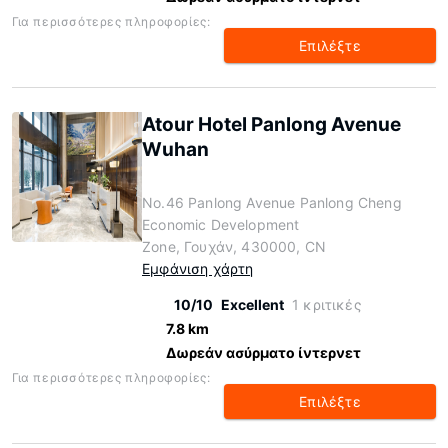
Για περισσότερες πληροφορίες:
Επιλέξτε
Atour Hotel Panlong Avenue
Wuhan
No.46 Panlong Avenue Panlong Cheng
Economic Development
Zone, Γουχάν, 430000, CN
Εμφάνιση χάρτη
10/10
Excellent
1 κριτικές
7.8 km
Δωρεάν ασύρματο ίντερνετ
Για περισσότερες πληροφορίες:
Επιλέξτε