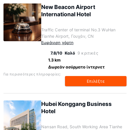
New Beacon Airport
International Hotel
Traffic Center of terminal No.3 WuHan
Tianhe Airport, Γουχάν, CN
Εμφάνιση χάρτη
7.8/10
Καλό
9 κριτικές
1.3 km
Δωρεάν ασύρματο ίντερνετ
Για περισσότερες πληροφορίες:
Επιλέξτε
Hubei Konggang Business
Hotel
Nansan Road, South Working Area Tianhe