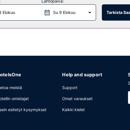
:
Lähtöpäivä:
hvila ja ympärivuorokautisen huonepalvelun. Päätä päiväsi nauttimall
8 Elokuu
Su 9 Elokuu
Tarkista Sa
30.
det aulassa ja kuivapesula-/pesulapalvelut. Tämä hotelli tarjoaa asia
entokenttäkuljetukset (saatavilla ympäri vuorokauden). Jos saavut au
otelsOne
Help and support
S
ietoa meistä
Support
otellin omistajat
Omat varaukset
sein esitetyt kysymykset
Kaikki kielet