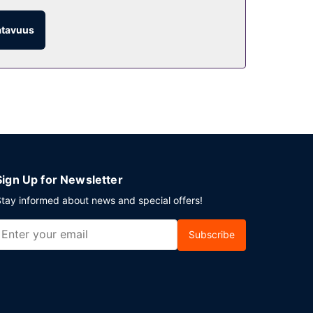
a muutama drinkki baarissa. Maksullinen
atavuus
kkailleen seuraavat kokoustilat:
tolla, voit pysäköidä helposti, sillä ilmainen
Sign Up for Newsletter
tay informed about news and special offers!
Subscribe