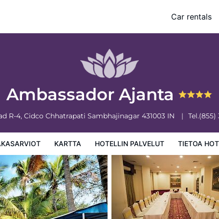
Car rentals
 palvelut
Tietoa hotellista
Hotellin säännöt
Ambassador Ajanta
ad R-4, Cidco
Chhatrapati Sambhajinagar
431003
IN
Tel.
(855)
AKASARVIOT
KARTTA
HOTELLIN PALVELUT
TIETOA HOT