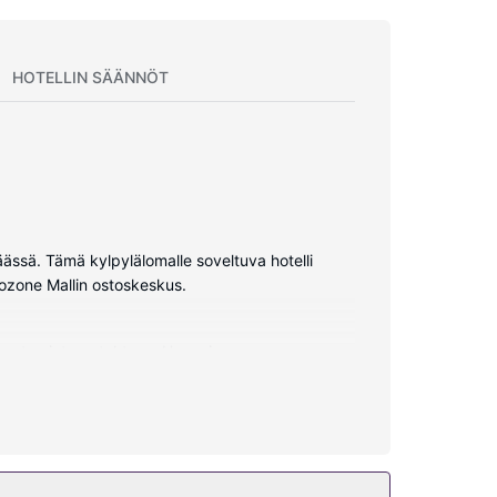
HOTELLIN SÄÄNNÖT
ssä. Tämä kylpylälomalle soveltuva hotelli
rozone Mallin ostoskeskus.
angaton internetyhteys. Huoneissa on oma
työpöytä.
. Tämän hotellin palveluihin kuuluu muun muassa