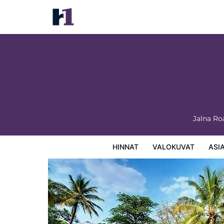
Ambassador Ajanta
Hinnat
Valokuvat
Asiakasarviot
Kartta
Hotellin
Jalna Ro
HINNAT
VALOKUVAT
ASI