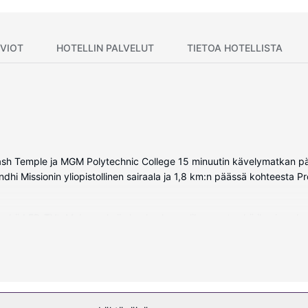
VIOT
HOTELLIN PALVELUT
TIETOA HOTELLISTA
lash Temple ja MGM Polytechnic College 15 minuutin kävelymatkan pää
hi Missionin yliopistollinen sairaala ja 1,8 km:n päässä kohteesta P
i sekä LED-TVt. Mukavuuksiin kuuluu kaapelikanavat sekä ilmainen l
ieniatuotteet ja tohvelit. Varusteluun kuuluu puhelin, tallelokero ja 
 palveluihin sisältyvät muun muassa hierontapalvelut ja kasvohoidot
velut ja kampaamo.