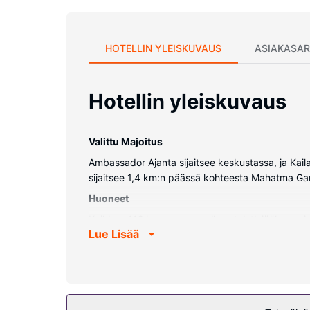
HOTELLIN YLEISKUVAUS
ASIAKASAR
Hotellin yleiskuvaus
Valittu Majoitus
Ambassador Ajanta sijaitsee keskustassa, ja Kai
sijaitsee 1,4 km:n päässä kohteesta Mahatma Gand
Huoneet
Kaikissa 112 huoneessa on ilmastointi, jääkaapp
Lue Lisää
kylpyhuone, ja sen varusteluun kuuluu ilmaiset hyg
Kiinteistön miellyttävyys
Voit rentoutua täyden palvelun kylpylässä, jonka
ilmainen langaton internetyhteys, concierge-pal