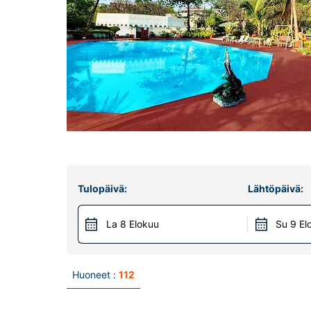
Tulopäivä:
Lähtöpäivä:
La 8 Elokuu
Su 9 El
Huoneet :
112