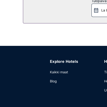
Ravintola
Tulopäivä
Tämä hotelli tarjoaa asiakkailleen ravintolan, ka
La 
buffetaamiainen tarjotaan päivittäin klo 6.30–10.
Muut mukavuudet
Käytössäsi on business center, ilmaiset sanomaleh
konferenssikeskus ja kokoushuone. Käytössäsi on l
pysäköinti kuuluu myös palveluihin.
Explore Hotels
H
Kaikki maat
T
Blog
H
U