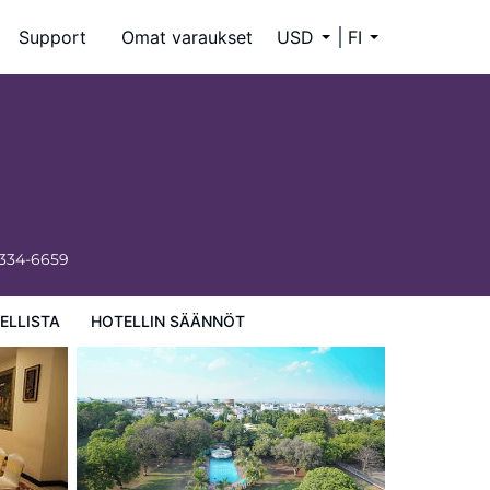
Support
Omat varaukset
USD
FI
 334-6659
ELLISTA
HOTELLIN SÄÄNNÖT