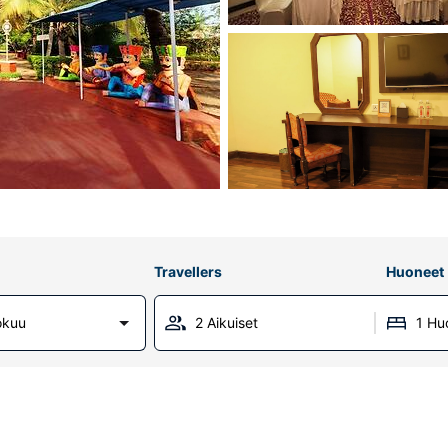
Travellers
Huoneet
okuu
2 Aikuiset
1 Hu