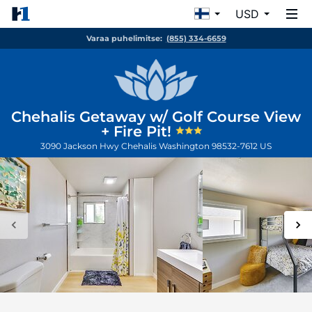
USD
Varaa puhelimitse:
(855) 334-6659
Chehalis Getaway w/ Golf Course View
+ Fire Pit!
3090 Jackson Hwy
Chehalis
Washington
98532-7612
US