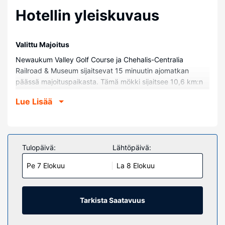
Hotellin yleiskuvaus
Valittu Majoitus
Newaukum Valley Golf Course ja Chehalis-Centralia
Railroad & Museum sijaitsevat 15 minuutin ajomatkan
päässä majoituspaikasta. Tämä mökki sijaitsee 10,6 km:n
päässä kohteesta Lewis & Clark State Park ja 12,4 km:n
Lue Lisää
päässä kohteesta Riversiden golfkenttä.
Huoneet
Tämä mökki tarjoaa käyttöösi takan. Huoneessa on patio.
Keittiössä on uuni, liesi ja mikroaaltouuni. Mukavuuksiin
Tulopäivä:
Lähtöpäivä:
kuuluu työpöytä ja pyykinpesukone.
Pe 7 Elokuu
La 8 Elokuu
Kiinteistön miellyttävyys
Seuraavat palvelut ovat saatavilla: ilmainen langaton
internetyhteys ja pelihalli/-huone.
Tarkista Saatavuus
Muut mukavuudet