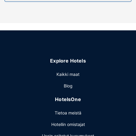
Palveluihin kuuluu ilmainen pysäköinti.
Explore Hotels
Kaikki maat
Blog
HotelsOne
Tietoa meistä
Hotellin omistajat
Usein esitetyt kysymykset