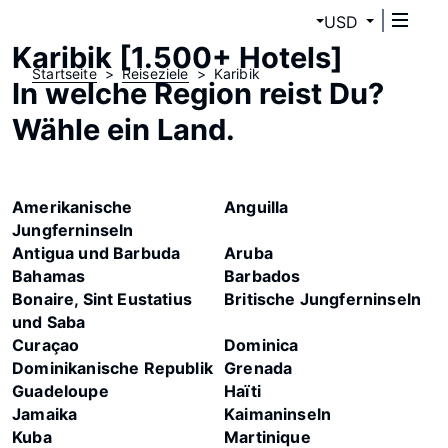
USD
Karibik [1.500+ Hotels]
Startseite
Reiseziele
Karibik
In welche Region reist Du?
Wähle ein Land.
Amerikanische
Anguilla
Jungferninseln
Antigua und Barbuda
Aruba
Bahamas
Barbados
Bonaire, Sint Eustatius
Britische Jungferninseln
und Saba
Curaçao
Dominica
Dominikanische Republik
Grenada
Guadeloupe
Haïti
Jamaika
Kaimaninseln
Kuba
Martinique