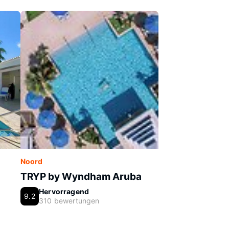
Noord
TRYP by Wyndham Aruba
Hervorragend
9.2
310 bewertungen