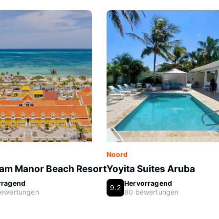
Noord
am Manor Beach Resort
Yoyita Suites Aruba
rragend
Hervorragend
9.2
bewertungen
80 bewertungen