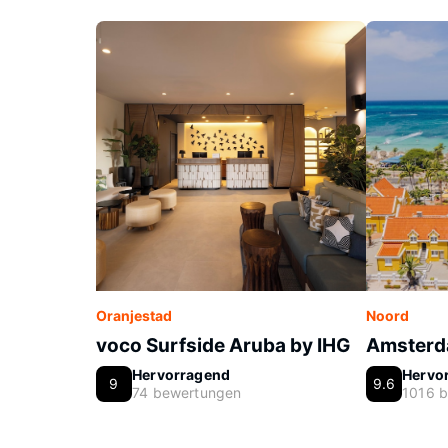
Oranjestad
Noord
voco Surfside Aruba by IHG
Amsterd
Hervorragend
Hervo
9
9.6
74 bewertungen
1016 