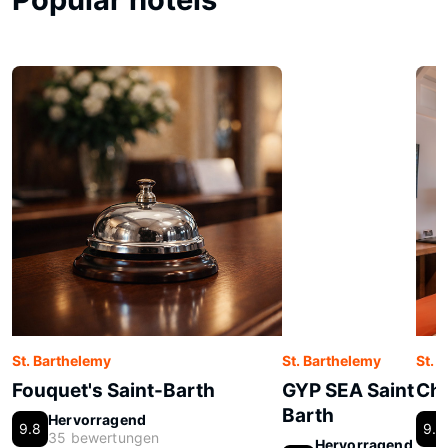
St. Barthelemy
St. Barthelemy
St. 
Fouquet's Saint-Barth
GYP SEA Saint
Chr
Barth
Hervorragend
9.8
9.6
35 bewertungen
Hervorragend