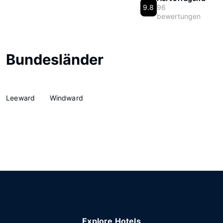
9.8
96
bewertungen
Bundesländer
Leeward
Windward
Explore Hotels