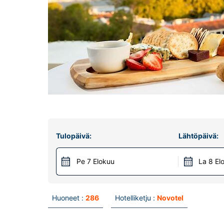
Tulopäivä:
Lähtöpäivä:
Pe 7 Elokuu
La 8 El
Huoneet :
286
Hotelliketju :
Novotel