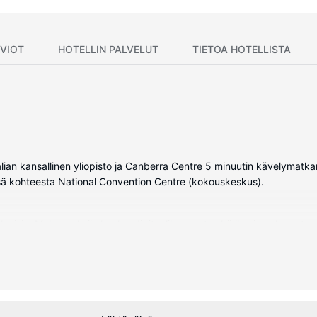
VIOT
HOTELLIN PALVELUT
TIETOA HOTELLISTA
lian kansallinen yliopisto ja Canberra Centre 5 minuutin kävelymatka
ä kohteesta National Convention Centre (kokouskeskus).
levisio. Mukavuuksiin kuuluu digitaalikanavat sekä ilmainen langato
 yhdistelmä, ilmaiset hygieniatuotteet ja hiustenkuivaaja. Varusteluu
uluu sisäuima-allas, poreallas ja kuntokeskus. Tämän hotellin palvelui