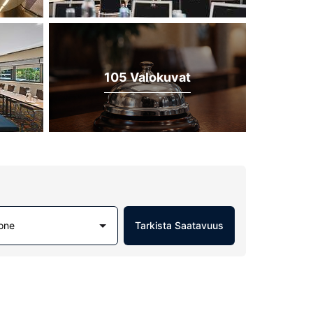
105 Valokuvat
one
Tarkista Saatavuus