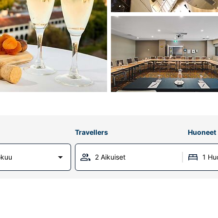
Travellers
Huoneet
okuu
2 Aikuiset
1 Hu