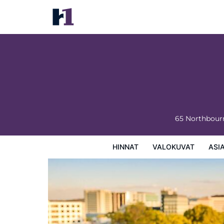
Novotel Canberra
Hinnat
Valokuvat
Asiakasarviot
Kartta
Hotellin
65 Northbou
HINNAT
VALOKUVAT
ASI