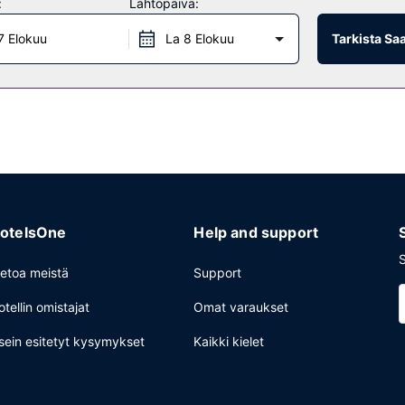
:
Lähtöpäivä:
7 Elokuu
La 8 Elokuu
Tarkista Sa
ari/aulabaari. Halutessasi käytössäsi on myös huonepalvelu (rajoitettu
puisin klo 6.30–10.30.
ss-uloskirjautuminen ja kuivapesula-/pesulapalvelut. Tämä hotelli tar
hin kuuluu maksullinen omatoiminen pysäköinti.
otelsOne
Help and support
S
ietoa meistä
Support
otellin omistajat
Omat varaukset
sein esitetyt kysymykset
Kaikki kielet