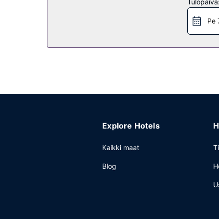
Tulopäivä
Ravintola
Pe 
Majoituspaikan ravintolassa, First Edition, on ba
tarjoillaan arkipäivisin klo 6.30–9.30 ja viikonlop
Muut mukavuudet
Käytössäsi on express-sisäänkirjautuminen, expre
konferenssikeskus ja 7 kokoushuonetta. Palvelui
Explore Hotels
H
Kaikki maat
T
Blog
H
U