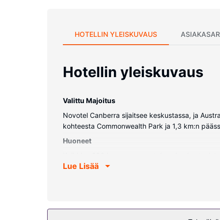
HOTELLIN YLEISKUVAUS
ASIAKASAR
Hotellin yleiskuvaus
Valittu Majoitus
Novotel Canberra sijaitsee keskustassa, ja Austra
kohteesta Commonwealth Park ja 1,3 km:n pääss
Huoneet
Kaikkien 286 huoneen varusteluun kuuluu taulute
Lue Lisää
ja sen varusteluun kuuluu suihkun ja kylpyammeen
kannettava tietokone) ja työpöytä.
Kiinteistön miellyttävyys
Hotellin tarjoamiin harrastuksiin/mukavuuksiin ku
concierge-palvelut ja televisio yleisissä tiloissa.