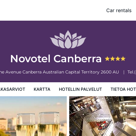
Car rentals
 palvelut
Tietoa hotellista
Hotellin säännöt
Novotel Canberra
rne Avenue
Canberra
Australian Capital Territory
2600
AU
Tel.
AKASARVIOT
KARTTA
HOTELLIN PALVELUT
TIETOA HOT