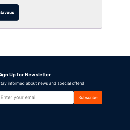
atavuus
ina aikoina). Lisämaksullinen buffetaamiainen
joaa asiakkailleen seuraavat kokoustilat:
Sign Up for Newsletter
tay informed about news and special offers!
Subscribe