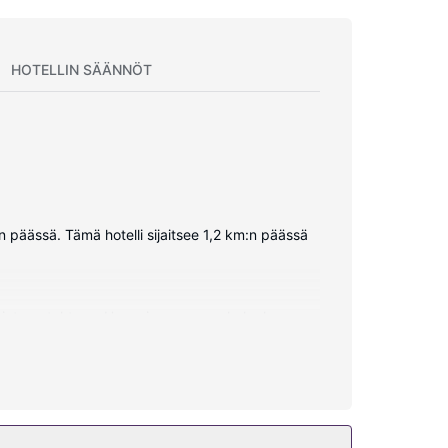
HOTELLIN SÄÄNNÖT
n päässä. Tämä hotelli sijaitsee 1,2 km:n päässä
n internetyhteys. Huoneissa on oma kylpyhuone,
n kuuluu puhelin, tallelokero (johon mahtuu
hin kuuluu ilmainen langaton internetyhteys,