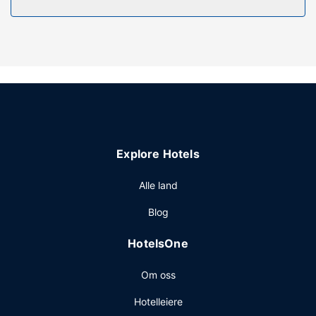
hårføner.
Fasiliteter på eiendommen
Dra nytte av stedets fasiliteter, som wi-fi (inkludert) og
salgsautomat.
Restaurant
Inkludert selvbetjent frokost serveres fra kl. 07.00 til kl.
09.00 på hverdagene og fra kl. 08.00 til kl. 10.00 i
helgene.
Explore Hotels
Andre fasiliteter
Gjester har tilgang til blant annet en PC-stasjon,
Alle land
hurtigutsjekking og en døgnåpen resepsjon. Gjestene
Blog
tilbys ubetjent parkering (inkludert) på stedet.
HotelsOne
Om oss
Hotelleiere