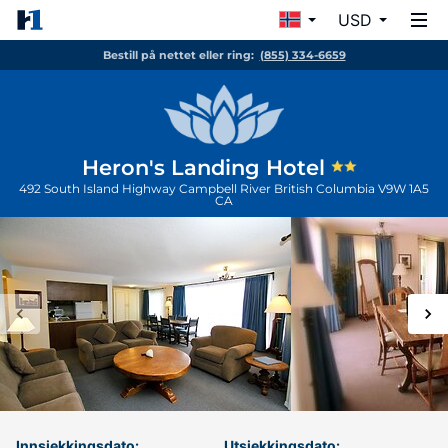
USD
Bestill på nettet eller ring:
(855) 334-6659
Heron's Landing Hotel
492 South Island Highway
Campbell River
British Columbia
V9W 1A5
CA
Innsjekkingsdato:
Utsjekkingsdato: