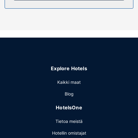
Hyödynnä terassi sekä ilmainen langaton internetyhteys.
Ravintola
Ilmainen itsepalveluaamiainen tarjoillaan päivittäin klo
8.00–10.00.
Muut mukavuudet
Käytössäsi on express-uloskirjautuminen ja
matkatavarasäilytys. Palveluihin kuuluu ilmainen
pysäköinti.
Explore Hotels
Kaikki maat
Blog
HotelsOne
Tietoa meistä
Hotellin omistajat