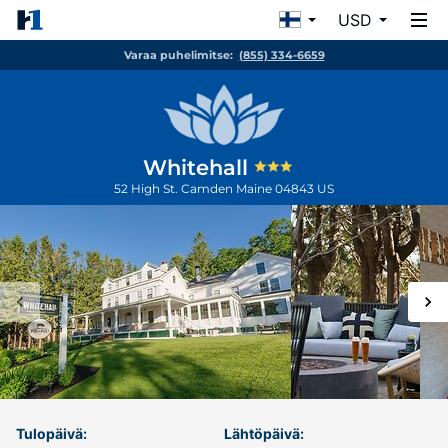
USD
Varaa puhelimitse:
(855) 334-6659
Whitehall
52 High St.
Camden
Maine
04843
US
Tulopäivä:
Lähtöpäivä: