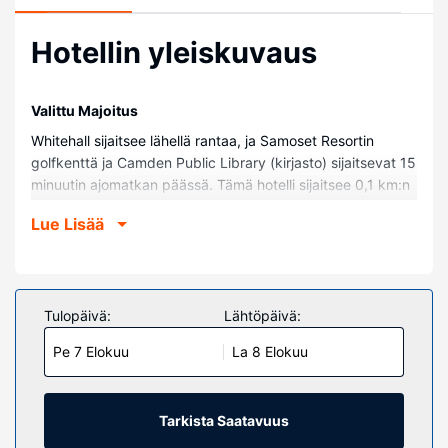
Hotellin yleiskuvaus
Valittu Majoitus
Whitehall sijaitsee lähellä rantaa, ja Samoset Resortin
golfkenttä ja Camden Public Library (kirjasto) sijaitsevat 15
minuutin ajomatkan päässä. Tämä hotelli sijaitsee 0,1 km:n
päässä kohteesta High Street Historic District ja 0,9 km:n
Lue Lisää
päässä kohteesta Mount Battie.
Huoneet
Kaikkien 36 huoneen varusteluun kuuluu jääkaappi ja LED-
TVt. Mukavuuksiin kuuluu kaapelikanavat sekä ilmainen
Tulopäivä:
Lähtöpäivä:
langaton internetyhteys. Kylpyhuoneesta löytyy designer-
Pe 7 Elokuu
La 8 Elokuu
hygieniatuotteet ja hiustenkuivaaja. Huone siivotaan
päivittäin. Huoneissa on ilmainen pullovesi ja silitysrauta/-
lauta.
Tarkista Saatavuus
Kiinteistön miellyttävyys