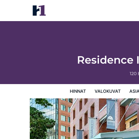
Residence Inn by Marriott Boston Cambri
Hinnat
Valokuvat
Asiakasarviot
Kartta
Hotellin
Residence 
120
HINNAT
VALOKUVAT
ASI