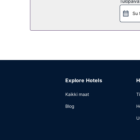
Tulopäivä
palveluihin kuuluu takka aulassa ja juhlasali.
Su 
Ravintola
Residence Inn by Marriott Boston Cambridge tarjoaa
järjestetään päivittäin. Päätä päiväsi nauttimalla
Muut mukavuudet
Käytössäsi on ilmainen kiinteä internetyhteys, bus
konferenssitila ja kokoushuoneita. Palveluihin k
Explore Hotels
H
Kaikki maat
T
Blog
H
U