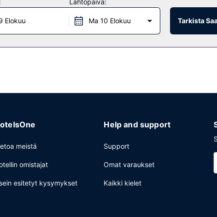
:
Lähtöpäivä:
9 Elokuu
Ma 10 Elokuu
Tarkista Sa
 asiakkailleen välipalabaarin/delin. Hotelli järjestää ilmaiset kutsut, 
 muutama drinkki baarissa. Ilmainen täysi aamiainen tarjoillaan arkipäi
iness center ja express-uloskirjautuminen. Tämä hotelli tarjoaa asiakk
uuluu maksullinen omatoiminen pysäköinti.
otelsOne
Help and support
S
ietoa meistä
Support
otellin omistajat
Omat varaukset
sein esitetyt kysymykset
Kaikki kielet