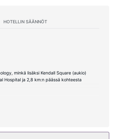
HOTELLIN SÄÄNNÖT
logy, minkä lisäksi Kendall Square (aukio)
al Hospital ja 2,8 km:n päässä kohteesta
kokoinen jääkaappipakastin ja liesi. Sängyissä
äytössäsi on myös ilmainen langaton
jatavaraliikkeitä/lehtikioskeja. Tämän hotellin