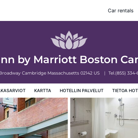
dge
Car rentals
 palvelut
Tietoa hotellista
Hotellin säännöt
Inn by Marriott Boston C
 Broadway
Cambridge
Massachusetts
02142
US
Tel.
(855) 334
AKASARVIOT
KARTTA
HOTELLIN PALVELUT
TIETOA HOT