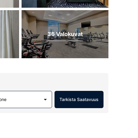
36 Valokuvat
one
Tarkista Saatavuus