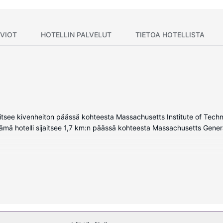
VIOT
HOTELLIN PALVELUT
TIETOA HOTELLISTA
tsee kivenheiton päässä kohteesta Massachusetts Institute of Techno
ämä hotelli sijaitsee 1,7 km:n päässä kohteesta Massachusetts Gener
a. Huoneiden varusteluun kuuluu muun muassa keittiö, jossa on täysi
n vuodesohva. Mukavuuksiin kuuluu älytelevisio ja kaapelikanavat. K
ytä ja oleskelualue.
auden auki oleva kuntokeskus, ilmainen langaton internetyhteys ja lah