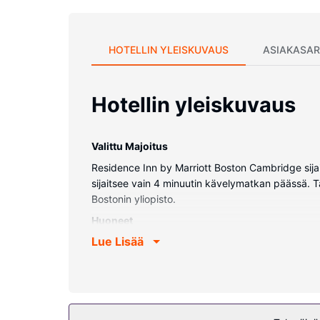
HOTELLIN YLEISKUVAUS
ASIAKASAR
Hotellin yleiskuvaus
Valittu Majoitus
Residence Inn by Marriott Boston Cambridge sijai
sijaitsee vain 4 minuutin kävelymatkan päässä. T
Bostonin yliopisto.
Huoneet
Lue Lisää
Tässä majoituspaikassa on 250 viihtyisää huonett
on ylelliset vuodevaatteet. Kaikissa huoneissa o
internetyhteys. Varusteluun kuuluu puhelin, työpö
Kiinteistön miellyttävyys
Seuraavat palvelut ovat saatavilla: ympäri vuorok