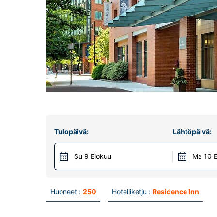
Tulopäivä:
Lähtöpäivä:
Su 9 Elokuu
Ma 10 E
Huoneet :
250
Hotelliketju :
Residence Inn