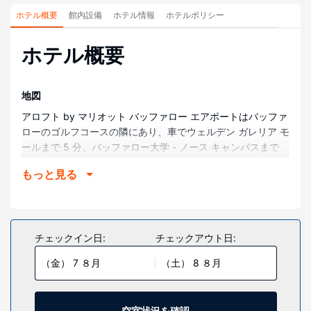
ホテル概要
館内設備
ホテル情報
ホテルポリシー
ホテル概要
地図
アロフト by マリオット バッファロー エアポートはバッファ
ローのゴルフコースの隣にあり、車でウェルデン ガレリア モ
ールまで 5 分、バッファロー大学 - ノース キャンパスまで
10 分です。 このゴルフを楽しめるホテルは、ハイマークス
もっと見る
タジアムまで 24.6 km、バッファロー州立大学まで 13.8 km
です。
部屋
全部で 153 室ある客室には冷蔵庫、薄型テレビがあります。
チェックイン日:
チェックアウト日:
WiFi (無料)をお使いいただけるほか、ケーブルの番組をご覧
（金） 7 ８月
（土） 8 ８月
いただけます。浴槽またはシャワーのある専用バスルームに
は、レインフォールシャワー、デザイナーバスアメニティが
備わっています。セーフティボックス、デスクの他に、市内
通話 (無料)付きの電話をご利用いただけます。
空室状況を確認