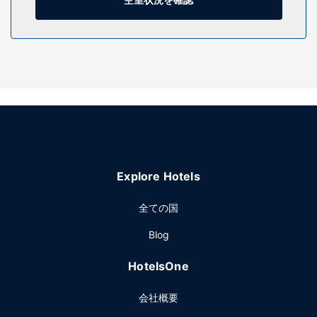
施設
屋内プール、フィットネスセンターといったレクリエーショ
ン設備をぜひご利用ください。その他の設備としてこのホテ
ルでは、WiFi (無料)、コンシェルジュ サービス、暖炉 (ロビ
ーエリア)をご利用いただけます。
レストラン
W XYZ Barはディナーにご利用いただけます。このバー / ラ
ウンジはアメリカ料理が有名です。また、コーヒーショップ
/ カフェでも食事を提供しています。客室でルームサービス
Explore Hotels
(営業時間限定)も利用可能です。オーダー形式の朝食は、平
日は 6:00 ～ 10:00 まで、週末は 7:00 ～ 10:00 まで、有料
全ての国
でお召し上がりいただけます。
その他の施設
Blog
24 時間対応ビジネスセンター、ロビーでの新聞サービス (無
HotelsOne
料)、ドライクリーニング / ランドリー サービスをお使いいた
だけます。このホテル には、2 のミーティングルームがあ
会社概要
り、各種イベントにご利用いただけます。空港送迎シャトル
サービス (定期運行) を無料でご利用いただけます。