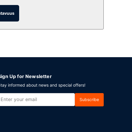
atavuus
luu paikallinen keittiö. Palveluihin kuuluu myös
 arkipäivisin klo 6.30–10.00.
n pysäköinti.
Sign Up for Newsletter
tay informed about news and special offers!
Subscribe