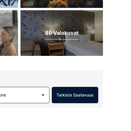
80 Valokuvat
one
Tarkista Saatavuus