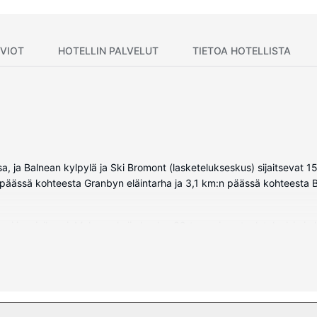
VIOT
HOTELLIN PALVELUT
TIETOA HOTELLISTA
sa, ja Balnean kylpylä ja Ski Bromont (lasketelukseskus) sijaitsevat 
n päässä kohteesta Granbyn eläintarha ja 3,1 km:n päässä kohteesta 
pi ja minibaari. Mukavuuksiin kuuluu 32-tuumainen taulutelevisio ja
uone, ja sen varusteluun kuuluu suihku, sadesuihkupää ja ilmaiset hy
ksi hieronnassa. Jos mielesi tekee urheilla, voit pelata erän golfia j
ainen langaton internetyhteys, suksivarasto ja ostosmahdollisuuksia paik