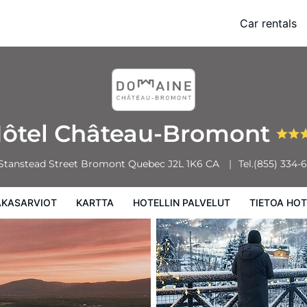
Car rentals
rtta
Hotellin palvelut
Tietoa hotellista
Hotellin säännöt
ôtel Château-Bromont
Stanstead Street
Bromont
Quebec
J2L 1K6
CA
Tel.
(855) 334-
AKASARVIOT
KARTTA
HOTELLIN PALVELUT
TIETOA HOT