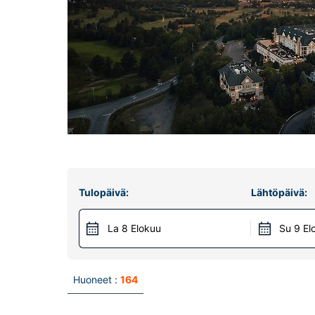
Tulopäivä:
Lähtöpäivä:
La 8 Elokuu
Su 9 El
Huoneet :
164