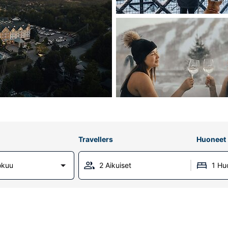
Travellers
Huoneet
okuu
2 Aikuiset
1 Hu