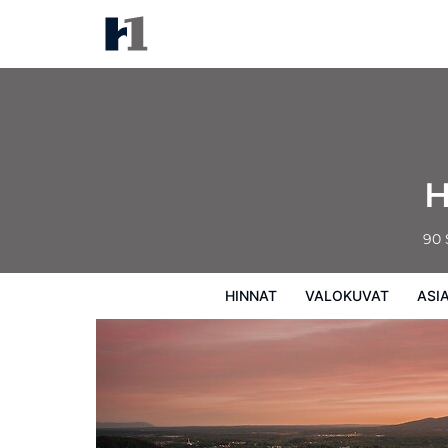
Hôtel Château-Bromont
Hinnat
Valokuvat
Asiakasarviot
Ka
H
90 
HINNAT
VALOKUVAT
ASI