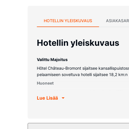
HOTELLIN YLEISKUVAUS
ASIAKASAR
Hotellin yleiskuvaus
Valittu Majoitus
Hôtel Château-Bromont sijaitsee kansallispuistos
pelaamiseen soveltuva hotelli sijaitsee 18,2 km:
Huoneet
Kaikkien 164 huoneen varusteluun kuuluu jääkaap
Lue Lisää
langaton internetyhteys. Huoneissa on oma kylpyh
työpöytä ja puhelin (ilmaiset paikallispuhelut).
Kiinteistön miellyttävyys
Täyden palvelun kylpylässä voit rentoutua esimerki
poreallasta. Tämän hotellin palveluihin kuuluu ilm