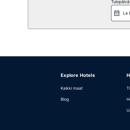
Tulopäivä
hiihtokuljetuksilla.
La 
Ravintola
Majoituspaikan ravintola, Le 4 Canards, on hyvä pa
huonepalvelu (rajoitettuina aikoina). Baarissa voi
Muut mukavuudet
Käytössäsi on tietokonepiste, ilmaiset sanomalehd
Explore Hotels
H
Kaikki maat
T
Blog
H
U