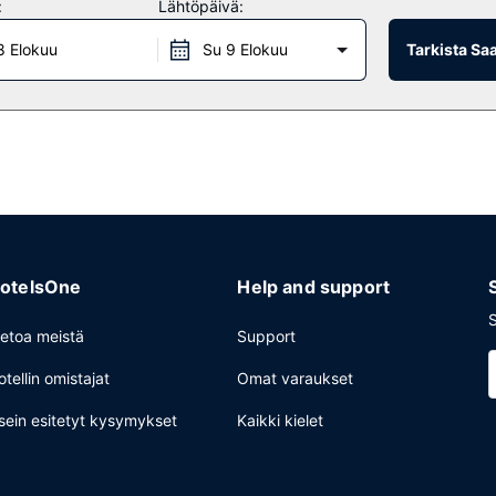
:
Lähtöpäivä:
8 Elokuu
Su 9 Elokuu
Tarkista Sa
ikka lounaan tai illallisen nauttimiseen; ravintolan erikoisuuksiin kuu
t nauttia raikasta juotavaa. Maksullinen buffetaamiainen on saatavilla
et aulassa ja kuivapesula-/pesulapalvelut. Palveluihin kuuluu ilmaine
otelsOne
Help and support
S
ietoa meistä
Support
otellin omistajat
Omat varaukset
sein esitetyt kysymykset
Kaikki kielet