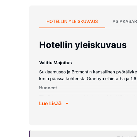
HOTELLIN YLEISKUVAUS
ASIAKASAR
Hotellin yleiskuvaus
Valittu Majoitus
Suklaamuseo ja Bromontin kansallinen pyöräilyke
km:n päässä kohteesta Granbyn eläintarha ja 1,6
Huoneet
Tämä ilmastoitu huoneisto tarjoaa käyttöösi keit
Lue Lisää
langaton internetyhteys pitää sinut yhteydessä. 
Kiinteistön miellyttävyys
Palveluihin kuuluu myös ympäri vuorokauden auki 
huoneiston palveluihin kuuluu suksivarasto, televisio 