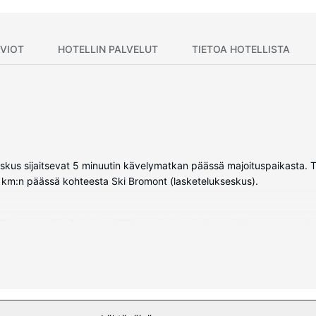
VIOT
HOTELLIN PALVELUT
TIETOA HOTELLISTA
skus sijaitsevat 5 minuutin kävelymatkan päässä majoituspaikasta. Tä
 km:n päässä kohteesta Ski Bromont (lasketelukseskus).
tiö, jossa on täysikokoinen jääkaappipakastin ja uuni. Huoneessa on k
Mukavuuksiin kuuluu mikroaaltouuni ja kahvin-/vedenkeitin.
oleva kuntokeskus ja kauden mukainen ulkouima-allas, joista voit nau
yleisissä tiloissa ja grilli. Pääset rinteisiin rivakasti ilmaisilla hiihtoku