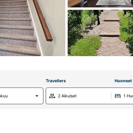
Travellers
Huoneet
okuu
2 Aikuiset
1 Hu