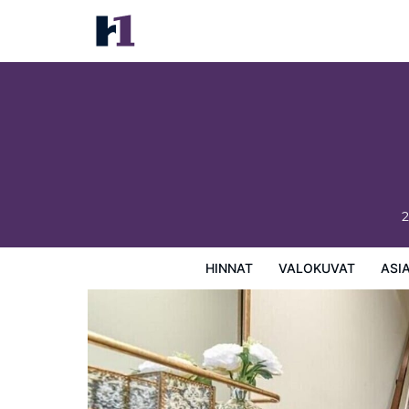
Champlain Condo 202
Hinnat
Valokuvat
Asiakasarviot
Kartta
Hotellin
2
HINNAT
VALOKUVAT
ASI