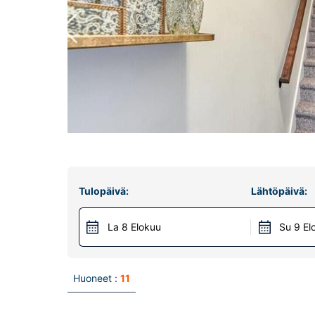
Tulopäivä:
Lähtöpäivä:
La 8 Elokuu
Su 9 El
Huoneet :
11