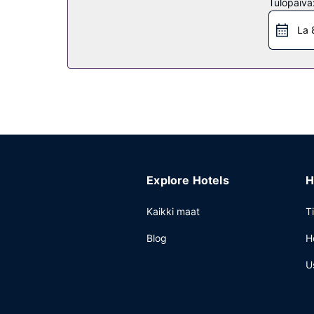
Muut mukavuudet
Tulopäivä
Palveluihin kuuluu ilmainen pysäköinti.
La 
Explore Hotels
H
Kaikki maat
T
Blog
H
U