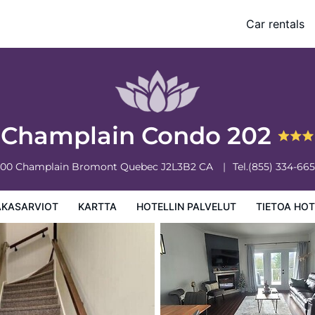
Car rentals
 palvelut
Tietoa hotellista
Hotellin säännöt
Champlain Condo 202
00 Champlain
Bromont
Quebec
J2L3B2
CA
Tel.
(855) 334-66
AKASARVIOT
KARTTA
HOTELLIN PALVELUT
TIETOA HOT