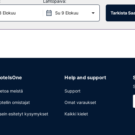
:
Lähtöpäivä:
8 Elokuu
Su 9 Elokuu
Tarkista Sa
otelsOne
Help and support
S
ietoa meistä
Support
otellin omistajat
Omat varaukset
sein esitetyt kysymykset
Kaikki kielet