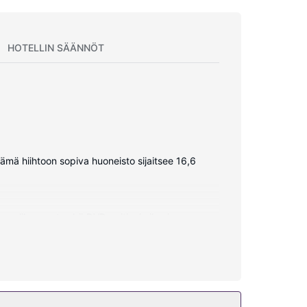
HOTELLIN SÄÄNNÖT
mä hiihtoon sopiva huoneisto sijaitsee 16,6
aapelikanavat sekä DVD-soitin, ja ilmainen
ttia kiireisen päivän jälkeen rinteissä. Tämän
ljetuksilla.