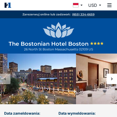
USD
Zarezerwuj online lub zadzwoń:
(855) 334-6659
The Bostonian Hotel Boston
26 North St
Boston
Massachusetts
02109
US
Data zameldowania:
Data wymeldowania: