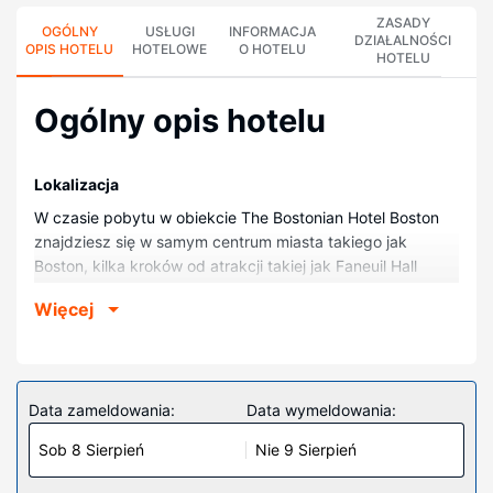
ZASADY
OGÓLNY
USŁUGI
INFORMACJA
DZIAŁALNOŚCI
OPIS HOTELU
HOTELOWE
O HOTELU
HOTELU
Ogólny opis hotelu
Lokalizacja
W czasie pobytu w obiekcie The Bostonian Hotel Boston
znajdziesz się w samym centrum miasta takiego jak
Boston, kilka kroków od atrakcji takiej jak Faneuil Hall
Marketplace i 10 minut piechotą od miejsca takiego jak
Więcej
New England Aquarium. Hotel (butikowy) znajduje się 0,9
km od atrakcji takiej jak Boston Common i 0,9 km od
miejsca takiego jak TD Garden.
Pokoje
Data zameldowania:
Data wymeldowania:
Poczuj się jak w domu w 201 pokojach, których
Sob 8 Sierpień
Nie 9 Sierpień
wyposażenie to minibar i telewizor płaskoekranowy.
Bezpłatny przewodowy i bezprzewodowy dostęp do