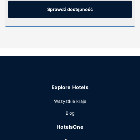
internetu zapewni łączność ze światem, a płatne kanały
TV — rozrywkę. Prywatna łazienka — wyposażenie:
Sprawdź dostępność
markowe przybory toaletowe i suszarki do włosów.
Udogodnienia obejmują sejfy i biurka oraz telefon
(bezpłatne połączenia telefoniczne miejscowe).
Udogodnienia w obiekcie
Do pokoju przylegają taras i ogród, z których roztacza się
piękny widok. Dostępne są również takie udogodnienia
rekreacyjne, jak siłownia. Ten hotel oferuje takie
udogodnienia jak bezprzewodowy dostęp do internetu
(płatny), obsługa portierska i salon fryzjerski.
Restauracja
Explore Hotels
W obiekcie takim jak hotel do dyspozycji gości są
Wszystkie kraje
restauracja, a także obsługa pokojowa (w określonych
godzinach). Ożywcze napoje znajdziesz w jednym z lokali:
Blog
bar/salon klubowy.
Pozostałe udogodnienia
HotelsOne
Udogodnienia biznesowe to całodobowe centrum