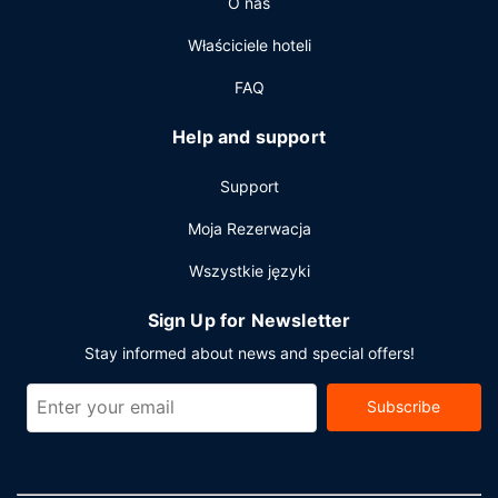
O nas
biznesowe, ekspresowe wymeldowanie oraz usługi pralni
chemicznej. Ten obiekt typu hotel oferuje następującą
Właściciele hoteli
liczbę sal konferencyjnych: 6.
FAQ
Help and support
Support
Moja Rezerwacja
Wszystkie języki
Sign Up for Newsletter
Stay informed about news and special offers!
Subscribe