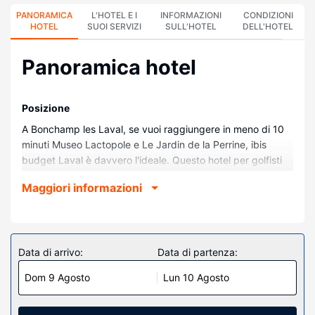
PANORAMICA
L'HOTEL E I
INFORMAZIONI
CONDIZIONI
HOTEL
SUOI SERVIZI
SULL'HOTEL
DELL'HOTEL
Panoramica hotel
Posizione
A Bonchamp les Laval, se vuoi raggiungere in meno di 10
minuti Museo Lactopole e Le Jardin de la Perrine, ibis
budget Laval è davvero l'ideale. Questo hotel per golfisti
dista 5,6 km da Museo del Vieux-Château e 6 km da
Maggiori informazioni
Cattedrale della Santissima Trinità.
Camere
Rilassati in una delle 54 camere della struttura, complete di
aria condizionata e TV a schermo piatto. Il Wi-Fi gratuito ti
Data di arrivo:
Data di partenza:
consente di restare in contatto con il mondo, mentre la TV
Dom 9 Agosto
Lun 10 Agosto
con canali in digitale è l'ideale per concedersi un po' di
svago. I bagni dispongono di doccia e set di cortesia
gratuiti. I comfort includono scrivanie e quotidiani gratuiti,