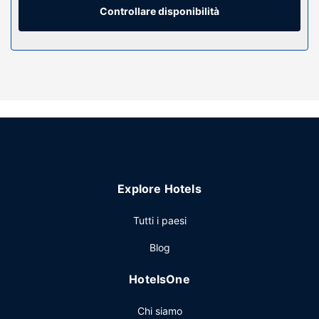
mentre le pulizie sono eseguite tutti i giorni.
Controllare disponibilità
Attrattive della proprietà
Avrai a disposizione molti servizi ricreativi, tra cui un
servizio di noleggio biciclette, nonché una terrazza e un
giardino da dove potrai ammirare il paesaggio. In questo
hotel potrai inoltre contare su il Wi-Fi gratuito, una TV nelle
aree comuni e un'area picnic.
Ristorante
Ibis budget Laval include un ristorante e uno snack bar. La
colazione a buffet è servita nei giorni feriali dalle ore 06:30
Explore Hotels
alle ore 10:00 e nel fine settimana dalle ore 07:00 alle ore
10:30, dietro pagamento di un supplemento.
Tutti i paesi
Altre attrattive
Blog
Potrai usufruire di check-in veloce, check-out veloce e
quotidiani gratuiti nella hall. Il un parcheggio gratuito è
HotelsOne
disponibile in loco.
Chi siamo